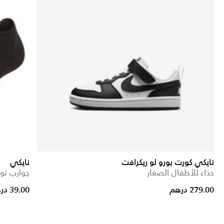
نايكي كورت بورو لو ريكرافت
نايكي
حذاء للأطفال الصغار
جوارب نو-شو
uced from
279.00 درهم
39.00 درهم