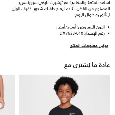
استعد للمتعة والمغامرة مع تيشيرت نايكي سبورتسوير
المصنوع من القطن الناعم ليمنح طفلك شعورا خفيف الوزن
ليتألق به طوال اليوم.
اللون المعروض: أسود/أبيض
رقم الإصدار: DX7633-010
عرض معلومات المنتج
عادة ما يُشترى مع