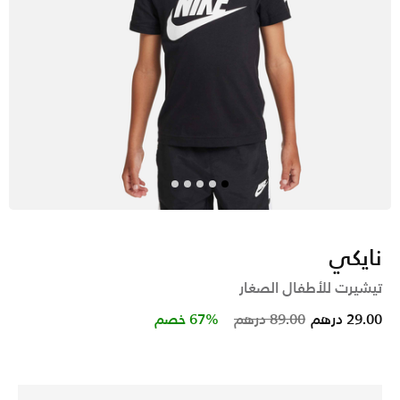
نايكي
تيشيرت للأطفال الصغار
Price reduced from
to
29.00 درهم
89.00 درهم
67% خصم