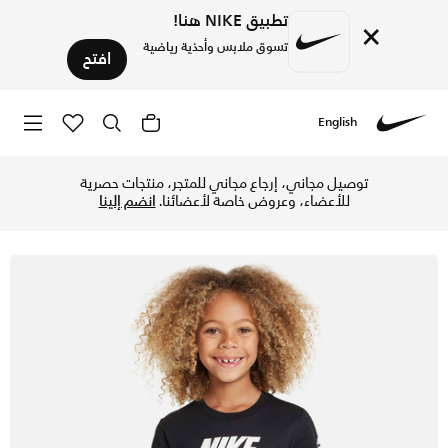
تطبيق NIKE هنا!
×
تسوق ملابس وأحذية رياضية
افتح
English
Nike
تسوق نايكي تيشيرت للأطفال الصغار - أسود/أبيض في الإمارات عب
توصيل مجاني، إرجاع مجاني للمتجر، منتجات حصرية
للأعضاء، وعروض خاصة لأعضائنا.
انضم إلينا