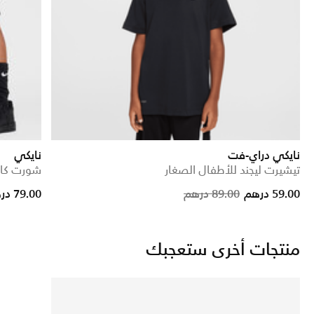
نايكي دراي-فت
نايكي
تيشيرت ليجند للأطفال الصغار
شورت كار
rice reduced from
to
Price reduc
to
59.00 درهم
89.00 درهم
79.00 درهم
منتجات أخرى ستعجبك