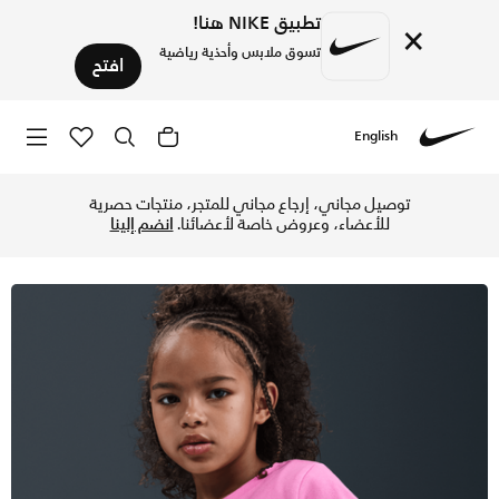
تطبيق NIKE هنا!
×
تسوق ملابس وأحذية رياضية
افتح
English
Nike
تسوق نايكي تيشيرت بيجاسوس للأطفال الصغار - ماجيك فلامينجو ف
توصيل مجاني، إرجاع مجاني للمتجر، منتجات حصرية
للأعضاء، وعروض خاصة لأعضائنا.
انضم إلينا