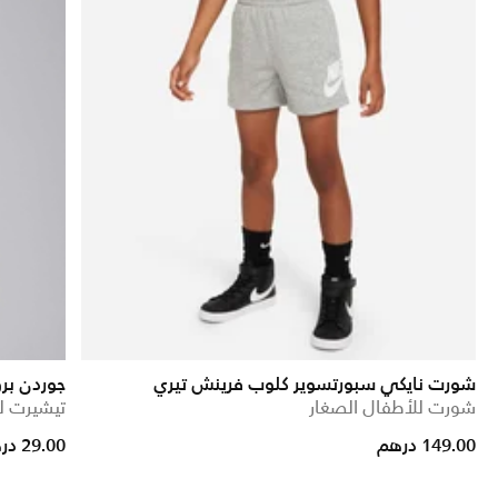
شورت نايكي سبورتسوير كلوب فرينش تيري
جوردن برو
شورت للأطفال الصغار
تيشيرت لل
Price reduced from
to
149.00 درهم
29.00 درهم