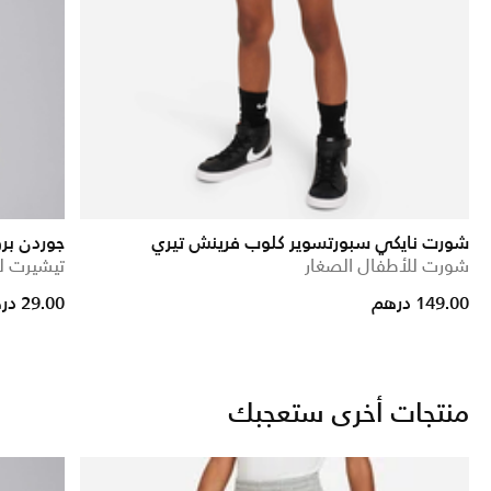
شورت نايكي سبورتسوير كلوب فرينش تيري
جوردن برو
شورت للأطفال الصغار
تيشيرت لل
Price reduced from
to
149.00 درهم
29.00 درهم
منتجات أخرى ستعجبك