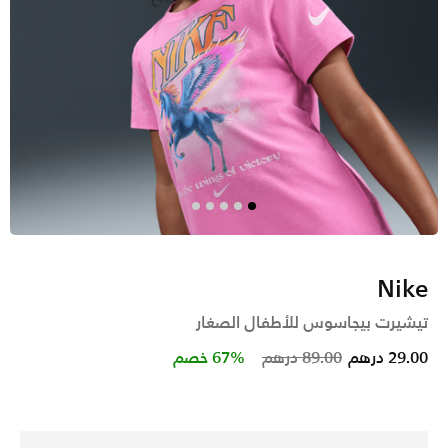
Nike
تيشيرت بيجاسوس للأطفال الصغار
Price reduced from
to
29.00 درهم
89.00 درهم
67% خصم