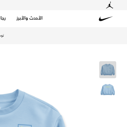
الأحدث والأبرز
رجا
Nike
تسوق نايكي سويتشيرت سووش ماتش للأطفال الصغار - سايكك ب
توص