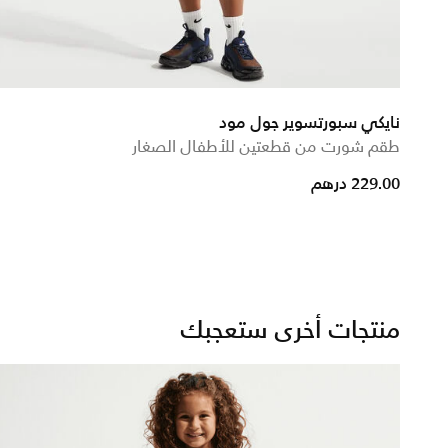
نايكي سبورتسوير جول مود
طقم شورت من قطعتين للأطفال الصغار
from
229.00 درهم
منتجات أخرى ستعجبك