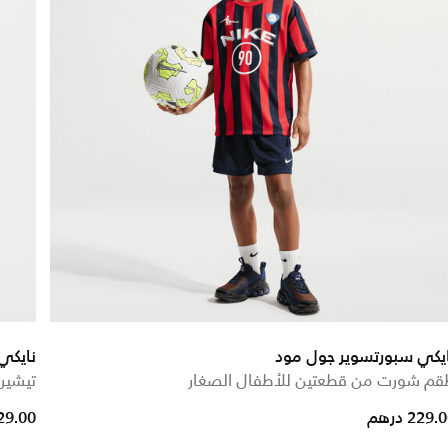
يكي سبورتسوير جول مود
نايكي
قم شورت من قطعتين للأطفال الصغار
تيشير
229. درهم
129.00 در