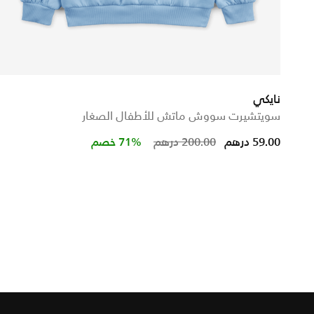
نايكي
سويتشيرت سووش ماتش للأطفال الصغار
Price reduced from
to
59.00 درهم
200.00 درهم
71% خصم