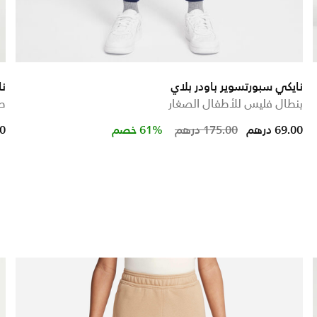
نايكي سبورتسوير باودر بلاي
نا
بنطال فليس للأطفال الصغار
طق
Price reduced 
to
69.00 درهم
175.00 درهم
61% خصم
00