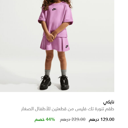
نايكي
طقم تنورة تك فليس من قطعتين للأطفال الصغار
om
Price reduced from
to
129.00 درهم
229.00 درهم
44% خصم