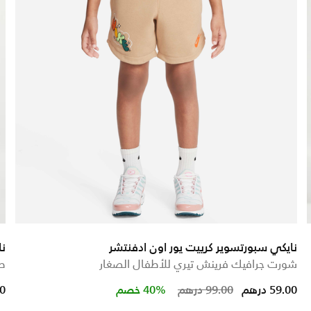
نايكي سبورتسوير كرييت يور اون ادفنتشر
نا
شورت جرافيك فرينش تيري للأطفال الصغار
ط
Price reduced fr
to
59.00 درهم
99.00 درهم
40% خصم
00