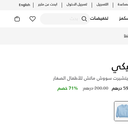
ساعدة
التسجيل
تسجيل الدخول
ابحث عن متجر
English
كمز
تخفيضات
 والإصدارات الحصرية. احصل على توصيل وإرجاع مجاني ✓ دفع نقدا
نا
يكي
تشيرت سووش ماتش للأطفال الصغار
Price reduced from
to
درهم
200.00 درهم
71% خصم
أزرق
selected