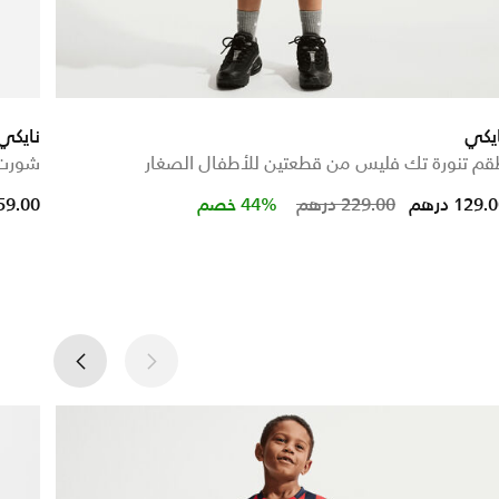
يكي
نايكي
م تنورة تك فليس من قطعتين للأطفال الصغار
شورت 
uced from
Price reduced from
to
129. درهم
229.00 درهم
44% خصم
59.00 دره