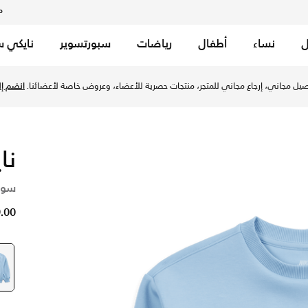
م
ل
نساء
أطفال
رياضات
سبورتسوير
نايكي س
لو في الإمارات عبر موقع نايكي اونلاين، واكتشف أحدث التشكيلات
يل مجاني، إرجاع مجاني للمتجر، منتجات حصرية للأعضاء، وعروض خاصة لأعضائنا.
انضم إلي
نا
سوي
59.00 