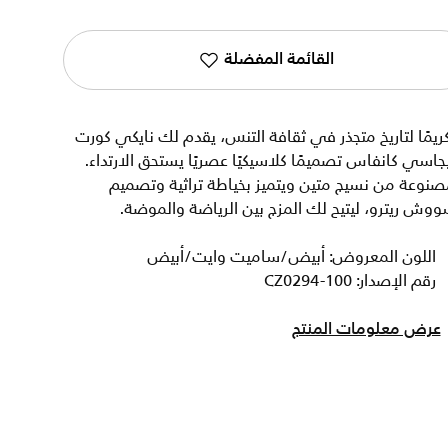
القائمة المفضلة
ريمًا لتاريخ متجذر في ثقافة التنس، يقدم لك نايكي كورت
جاسي كانفاس تصميمًا كلاسيكيًا عصريًا يستحق الارتداء.
نوعة من نسيج متين ويتميز بخياطة تراثية وتصميم
وش ريترو، ليتيح لك المزج بين الرياضة والموضة.
اللون المعروض: أبيض/ساميت وايت/أبيض
رقم الإصدار: CZ0294-100
عرض معلومات المنتج