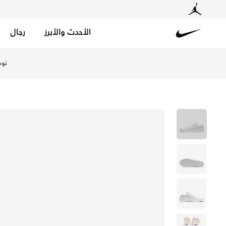
الأحدث والأبرز
رجال
Nike
تسوق نايكي كورت ليجاسي كانفاس حذاء للنساء - أبيض/ساميت
توص