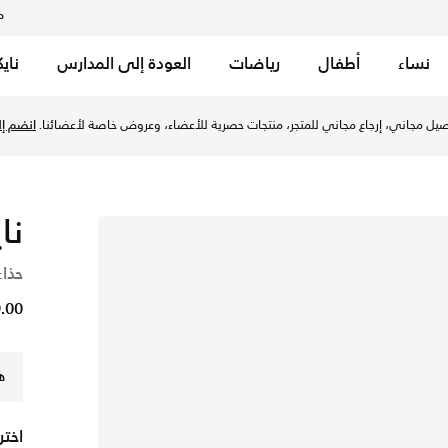
م
نساء
أطفال
رياضات
العودة إلى المدارس
ناي
 وايت/أبيض في الإمارات عبر موقع نايكي اونلاين، واكتشف أحدث ا
يل مجاني، إرجاع مجاني للمتجر، منتجات حصرية للأعضاء، وعروض خاصة لأعضائنا.
انضم إلي
نا
حذاء
179.00
ه
اختر