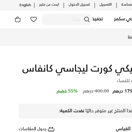
ساعدة
التسجيل
تسجيل الدخول
ابحث عن متجر
English
كي سكمز
تخفيضات
لتشكيلات والإصدارات الحصرية. احصل على توصيل وإرجاع مجاني ✓ د
نا
يكي كورت ليجاسي كانفاس
 للنساء
Price reduced from
to
 درهم
400.00 درهم
55% خصم
ذا المنتج غير متوفر حاليًا
نفدت الكمية:
 القياس
جدول المقاسات