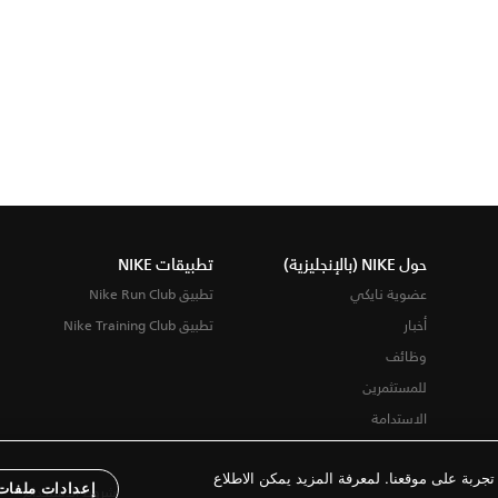
حول NIKE (بالإنجليزية)
تطبيقات NIKE
عضوية نايكي
تطبيق Nike Run Club
أخبار
تطبيق Nike Training Club
وظائف
للمستثمرين
الاستدامة
ربة على موقعنا. لمعرفة المزيد يمكن الاطلاع
إعدادات ملفات 
شروط الاستخدام