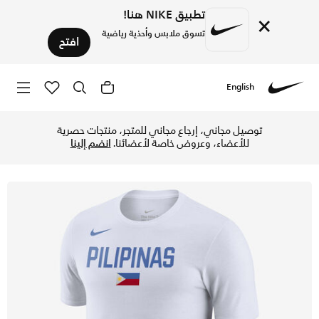
تطبيق NIKE هنا!
×
تسوق ملابس وأحذية رياضية
افتح
English
Nike
تسوق فيلبين تيشيرت كرة السلة نايكي دراي-فت للرجال - أبيض في
توصيل مجاني، إرجاع مجاني للمتجر، منتجات حصرية
للأعضاء، وعروض خاصة لأعضائنا.
انضم إلينا