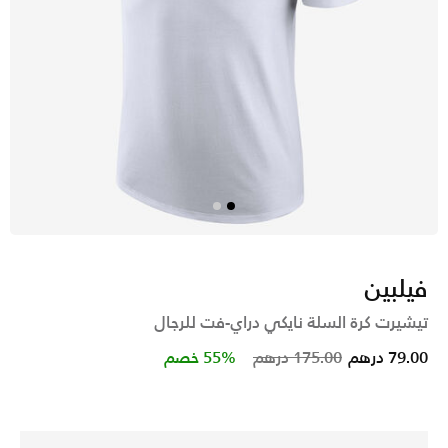
فيلبين
تيشيرت كرة السلة نايكي دراي-فت للرجال
Price reduced from
to
79.00 درهم
175.00 درهم
55% خصم