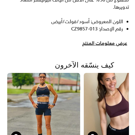
مصنوع من 50% على الأقل من ألياف البوليستر المعاد
تدويرها.
اللون المعروض: أسود/فولت/أبيض
رقم الإصدار: CZ9857-013
عرض معلومات المنتج