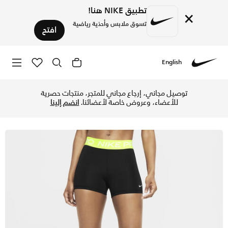
تطبيق NIKE هنا!
×
تسوق ملابس وأحذية رياضية
افتح
English
Nike
تسوق نايكي برو شورت 8 سم (تقريبا) للنساء - أسود/فولت/أبيض في الإمارات عبر موقع نايكي اونلاين، واكتشف أحدث التشكيلات والإصدارات الحصرية. احصل على توصيل وإرجاع مجاني ✓ دفع نقداً ✓ عبر تطبيق تابي ✓ وغيرها من الوسائل.
توصيل مجاني، إرجاع مجاني للمتجر، منتجات حصرية
للأعضاء، وعروض خاصة لأعضائنا.
انضم إلينا