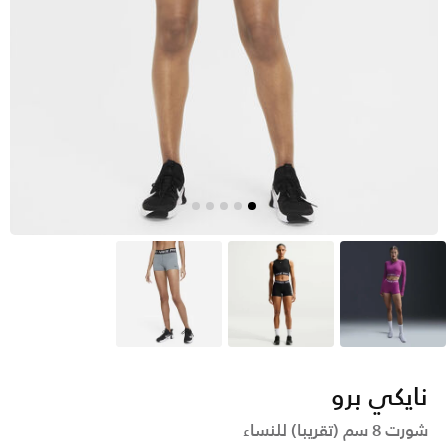
وردي
أسود
رمادي
نايكي برو
شورت 8 سم (تقريبا) للنساء