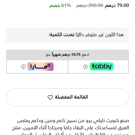
Price reduced from
to
79.00 درهم
200.00 درهم
61% خصم
هذا اللون غير متوفر حاليًا
نفدت الكمية:
ادفع
19.75 درهم شهرياً
مع
القائمة المفضلة
صنع شورت نايكي برو من نسيج ناعم ومرن وداعم يمتص
العرق لمساعدتك على البقاء جافا ومرتاحا أثناء التمرين. منتج