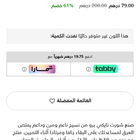
Price reduced from
to
79.00 درهم
200.00 درهم
61% خصم
هذا اللون غير متوفر حاليًا
نفدت الكمية:
ادفع
19.75 درهم شهرياً
مع
القائمة المفضلة
صنع شورت نايكي برو من نسيج ناعم ومرن وداعم يمتص
العرق لمساعدتك على البقاء جافا ومرتاحا أثناء التمرين. منتج