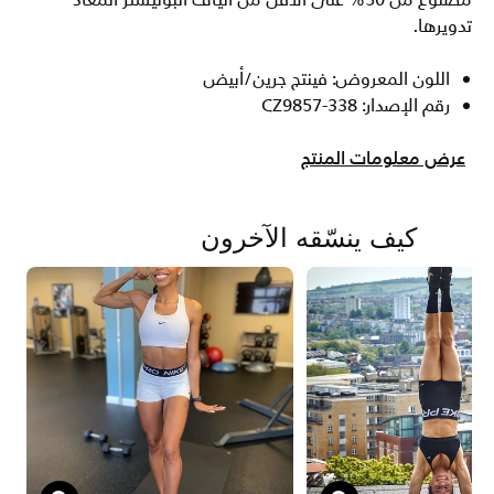
مصنوع من 50% على الأقل من ألياف البوليستر المعاد
تدويرها.
اللون المعروض: فينتج جرين/أبيض
رقم الإصدار: CZ9857-338
عرض معلومات المنتج