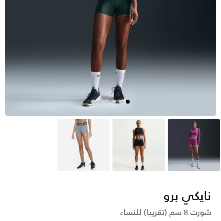
وردي
أسود
رمادي
نايكي برو
شورت 8 سم (تقريبا) للنساء