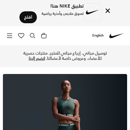
تطبيق NIKE هنا!
×
تسوق ملابس وأحذية رياضية
افتح
English
Nike
تسوق نايكي برو شورت 8 سم (تقريبا) للنساء - فينتج جرين/أبيض في الإمارات عبر موقع نايكي اونلاين، واكتشف أحدث التشكيلات والإصدارات الحصرية. احصل على توصيل وإرجاع مجاني ✓ دفع نقداً ✓ عبر تطبيق تابي ✓ وغيرها من الوسائل.
توصيل مجاني، إرجاع مجاني للمتجر، منتجات حصرية
للأعضاء، وعروض خاصة لأعضائنا.
انضم إلينا