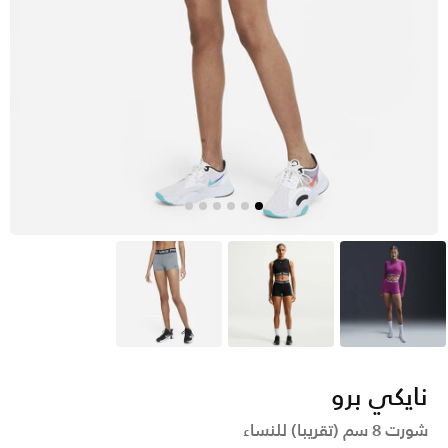
وردي
أسود
رمادي
نايكي برو
شورت 8 سم (تقريبا) للنساء