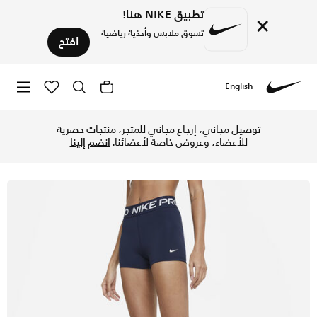
تطبيق NIKE هنا!
×
تسوق ملابس وأحذية رياضية
افتح
English
Nike
تسوق نايكي برو شورت 8 سم (تقريبا) للنساء - اوبسيديان/أبيض في الإمارات عبر موقع نايكي اونلاين، واكتشف أحدث التشكيلات والإصدارات الحصرية. احصل على توصيل وإرجاع مجاني ✓ دفع نقداً ✓ عبر تطبيق تابي ✓ وغيرها من الوسائل.
توصيل مجاني، إرجاع مجاني للمتجر، منتجات حصرية
للأعضاء، وعروض خاصة لأعضائنا.
انضم إلينا