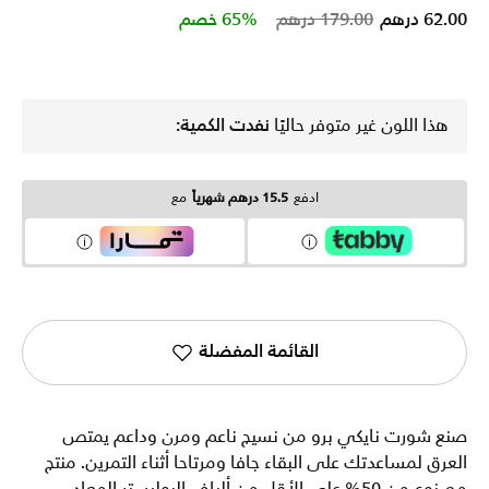
Price reduced from
to
62.00 درهم
179.00 درهم
65% خصم
هذا اللون غير متوفر حاليًا
نفدت الكمية:
ادفع
15.5 درهم شهرياً
مع
القائمة المفضلة
صنع شورت نايكي برو من نسيج ناعم ومرن وداعم يمتص
العرق لمساعدتك على البقاء جافا ومرتاحا أثناء التمرين. منتج