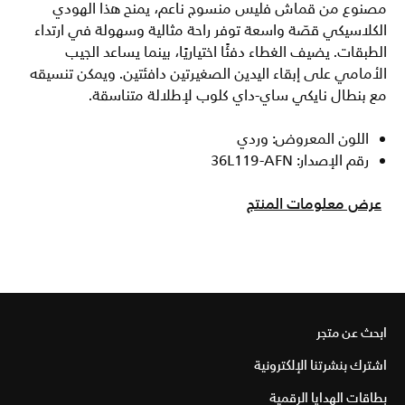
مصنوع من قماش فليس منسوج ناعم، يمنح هذا الهودي
الكلاسيكي قصّة واسعة توفر راحة مثالية وسهولة في ارتداء
الطبقات. يضيف الغطاء دفئًا اختياريًا، بينما يساعد الجيب
الأمامي على إبقاء اليدين الصغيرتين دافئتين. ويمكن تنسيقه
مع بنطال نايكي ساي-داي كلوب لإطلالة متناسقة.
اللون المعروض: وردي
رقم الإصدار: 36L119-AFN
عرض معلومات المنتج
ابحث عن متجر
اشترك بنشرتنا الإلكترونية
بطاقات الهدايا الرقمية