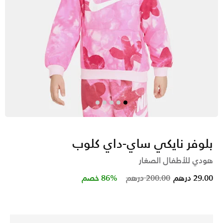
بلوفر نايكي ساي-داي كلوب
هودي للأطفال الصغار
Price reduced from
to
29.00 درهم
200.00 درهم
86% خصم