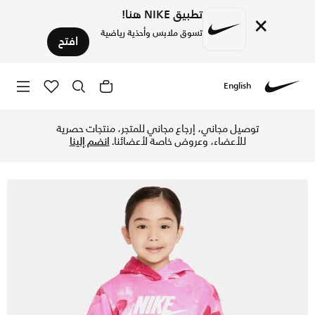
تطبيق NIKE هنا!
×
تسوق ملابس وأحذية رياضية
افتح
English
Nike
تسوق بلوفر نايكي ساي-داي كلوب هودي للأطفال الصغار - وردي في
توصيل مجاني، إرجاع مجاني للمتجر، منتجات حصرية
للأعضاء، وعروض خاصة لأعضائنا.
انضم إلينا