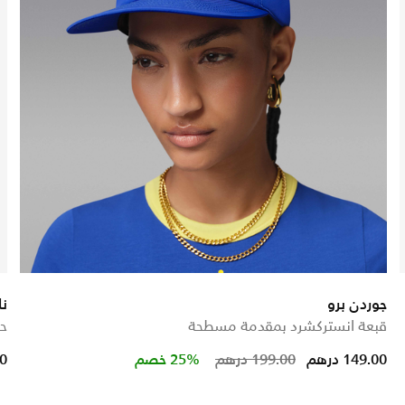
جوردن برو
نا
قبعة انستركشرد بمقدمة مسطحة
حذ
 from
Price reduced fro
to
149.00 درهم
199.00 درهم
25% خصم
00