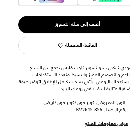
ية
أضف إلى سلة التسوق
القائمة المفضلة
ودي نايكي سبورتسوير كلوب فليس يجمع بين النسيج
ناعم والتصميم المميز والبسيط متعدد الاستخدامات
استعمال اليومي. يأتي بسحاب كامل للإغلاق لتوفير طبقة
افية مثالية للدفء في يومك البارد.
اللون المعروض: كوبر مون/كوبر مون/أبيض
رقم الإصدار: BV2645-856
عرض معلومات المنتج