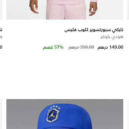
نايكي سبورتسوير كلوب فليس
ن
هودي بلوفر
هو
 from
Price reduced fro
to
149.00 درهم
350.00 درهم
57% خصم
00