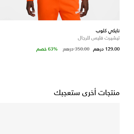
نايكي كلوب
تيشيرت فليس للرجال
m
Price reduced from
to
129.00 درهم
350.00 درهم
63% خصم
منتجات أخرى ستعجبك