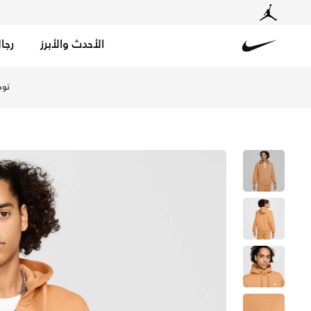
الأحدث والأبرز
رجا
Nike
تسوق نايكي سبورتسوير كلوب فليس هودي بسحاب كامل للرجال 
توص