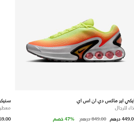
يكي اير ماكس دي ان اس اي
سنيكر
اء للرجال
معطر ال
Price reduced
to
449. درهم
849.00 درهم
47% خصم
69.00 دره