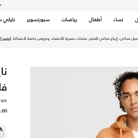
م
ل
نساء
أطفال
رياضات
سبورتسوير
نايكي س
- كوبر مون/كوبر مون/أبيض في الإمارات عبر موقع نايكي اونلاين،
يل مجاني، إرجاع مجاني للمتجر، منتجات حصرية للأعضاء، وعروض خاصة لأعضائنا.
انضم إلي
نا
فل
هود
149.00