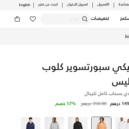
ساعدة
التسجيل
تسجيل الدخول
ابحث عن متجر
English
كمز
تخفيضات
 واكتشف أحدث التشكيلات والإصدارات الحصرية. احصل على توصيل وإ
نا
يكي سبورتسوير كلوب
يس
ي بسحاب كامل للرجال
Price reduced from
to
 درهم
350.00 درهم
57% خصم