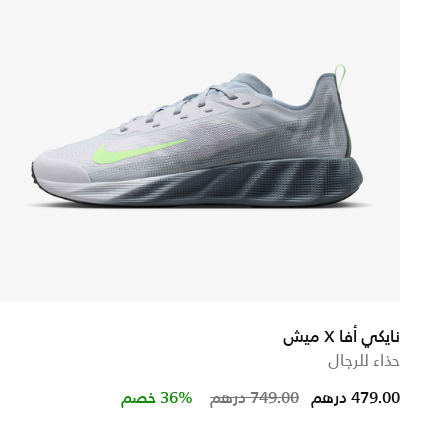
نايكي أفا X ميش
حذاء للرجال
m
Price reduced from
to
479.00 درهم
749.00 درهم
36% خصم