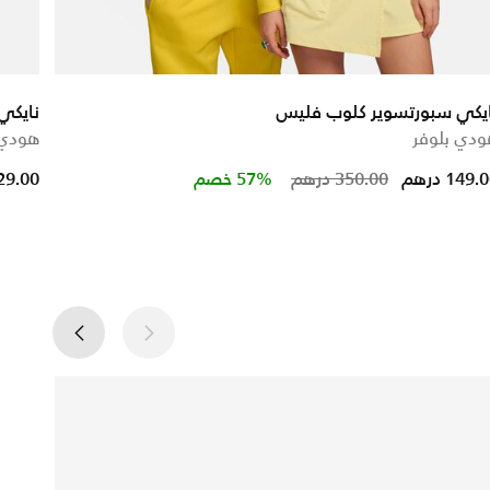
ايكي سبورتسوير كلوب فليس
نايكي
دي بلوفر
هودي 
ced from
Price reduced
to
149. درهم
350.00 درهم
57% خصم
129.00 در