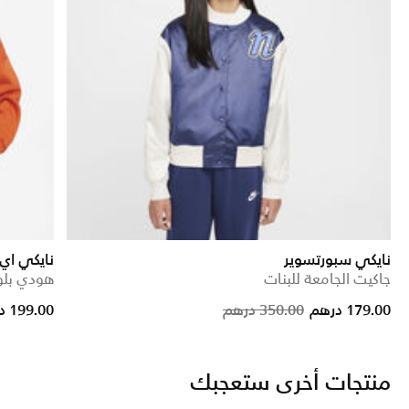
نايكي سبورتسوير
نايكي ا
جاكيت الجامعة للبنات
هودي بلوف
 reduced from
to
Price reduc
to
179.00 درهم
350.00 درهم
199.00 درهم
منتجات أخرى ستعجبك