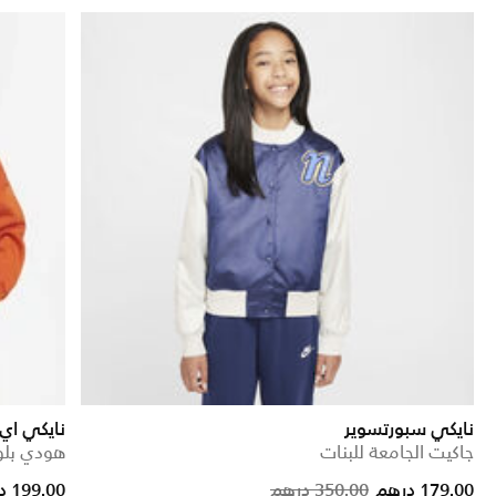
نايكي سبورتسوير
نايكي ا
جاكيت الجامعة للبنات
هودي بلوف
 reduced from
to
Price reduc
to
179.00 درهم
350.00 درهم
199.00 درهم