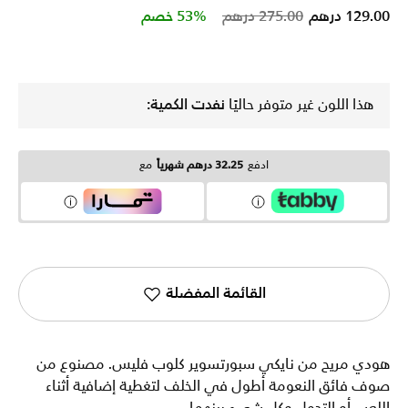
Price reduced from
to
129.00 درهم
275.00 درهم
53% خصم
هذا اللون غير متوفر حاليًا
نفدت الكمية:
ادفع
32.25 درهم شهرياً
مع
القائمة المفضلة
هودي مريح من نايكي سبورتسوير كلوب فليس. مصنوع من
صوف فائق النعومة أطول في الخلف لتغطية إضافية أثناء