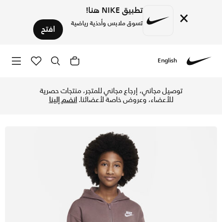
تطبيق NIKE هنا!
×
تسوق ملابس وأحذية رياضية
افتح
English
Nike
تسوق نايكي سبورتسوير كلوب فليس هودي بسحاب كامل للاطفال الك
توصيل مجاني، إرجاع مجاني للمتجر، منتجات حصرية
للأعضاء، وعروض خاصة لأعضائنا.
انضم إلينا