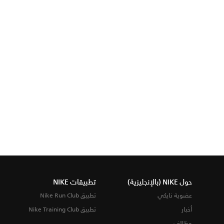
حول NIKE (بالإنجليزية)
تطبيقات NIKE
عضوية نايكي
تطبيق Nike Run Club
أخبار
تطبيق Nike Training Club
وظائف