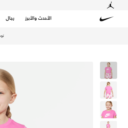
الأحدث والأبرز
رجال
Nike
تسوق نايكي سبورتسوير تيشيرت كروبد للاطفال الكبار (بنات) 
توص