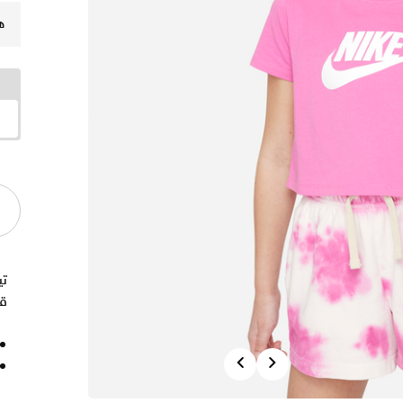
ه
ت
ق
Previous
Next