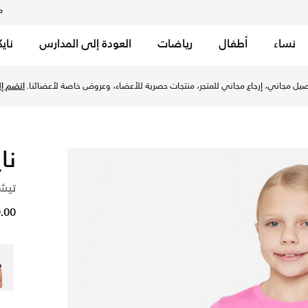
م
نساء
أطفال
رياضات
العودة إلى المدارس
ناي
- بلايفول بينك/أبيض في الإمارات عبر موقع نايكي اونلاين، واكتشف
يل مجاني، إرجاع مجاني للمتجر، منتجات حصرية للأعضاء، وعروض خاصة لأعضائنا.
انضم إلي
نا
تيشي
49.00 