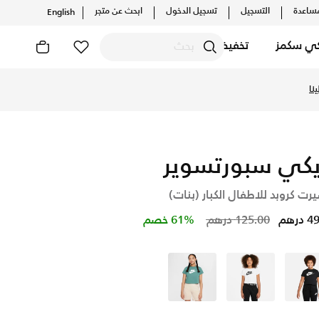
ساعدة
التسجيل
تسجيل الدخول
ابحث عن متجر
English
كي سكمز
تخفيضات
 أحدث التشكيلات والإصدارات الحصرية. احصل على توصيل وإرجاع مجا
نا
يكي سبورتسوير
رت كروبد للاطفال الكبار (بنات)
Price reduced from
to
درهم
125.00 درهم
61% خصم
أسود
أبيض
أخضر