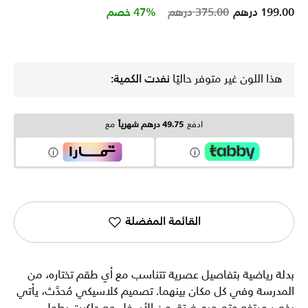
Price reduced from
to
199.00 درهم
375.00 درهم
47% خصم
هذا اللون غير متوفر حاليًا
نفدت الكمية:
ادفع
49.75 درهم شهرياً
مع
القائمة المفضلة
بدلة رياضية بتفاصيل عصرية تتناسب مع أي طقم تختاره، من
المدرسة وفي كل مكان بينهما. تصميم كلاسيكي مُحدَّث، يأتي