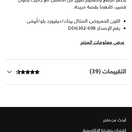
بخصر مرتفع وتصميم ضيّق من الأسفل مع جاكيت بطول
قصير، كلاهما بقصة مريحة.
اللون المعروض: المنتال بينك/ديفيوزد بلو/أبيض
رقم الإصدار: DD6302-698
عرض معلومات المنتج
التقييمات (39)
ابحث عن متجر
اشترك بنشرتنا الإلكترونية