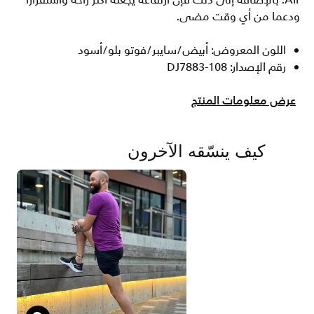
Air. بالإضافة إلى ذلك فإن ارتفاعه يجعله أكثر راحة واستقرارا
ودعما من أي وقت مضى.
اللون المعروض: أبيض/سايبر/فوتو بلو/أسود
رقم الإصدار: DJ7883-108
عرض معلومات المنتج