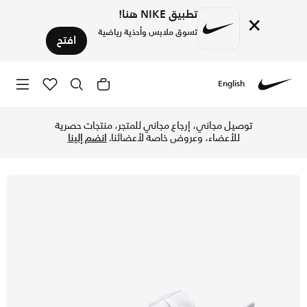
تطبيق NIKE هنا!
×
تسوق ملابس وأحذية رياضية
افتح
English
Nike
تسوق نايكي ستركتشر 25 حذاء الجري رود للرجال - أبيض/سايبر/فوتو بلو/أسود في الإمارات عبر موقع نايكي اونلاين، واكتشف أحدث التشكيلات والإصدارات الحصرية. احصل على توصيل وإرجاع مجاني ✓ دفع نقداً ✓ عبر تطبيق تابي ✓ وغيرها من الوسائل.
توصيل مجاني، إرجاع مجاني للمتجر، منتجات حصرية
للأعضاء، وعروض خاصة لأعضائنا.
انضم إلينا