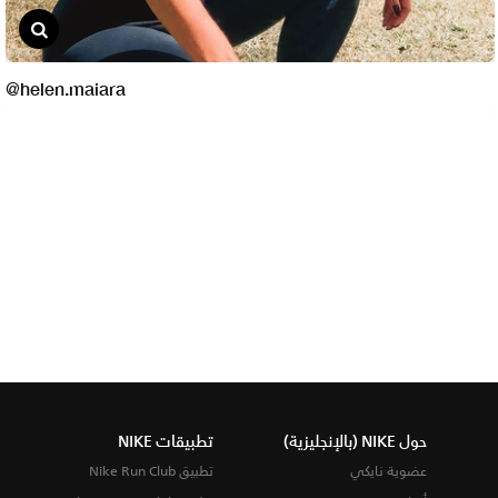
حول NIKE (بالإنجليزية)
تطبيقات NIKE
عضوية نايكي
تطبيق Nike Run Club