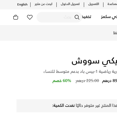
ساعدة
التسجيل
تسجيل الدخول
ابحث عن متجر
English
كي سكمز
تخفيضات
نا
يكي سووش
ية 1-بيس باد بدعم متوسط للنساء
Price reduced from
to
درهم
225.00 درهم
60% خصم
ذا المنتج غير متوفر حاليًا
نفدت الكمية: