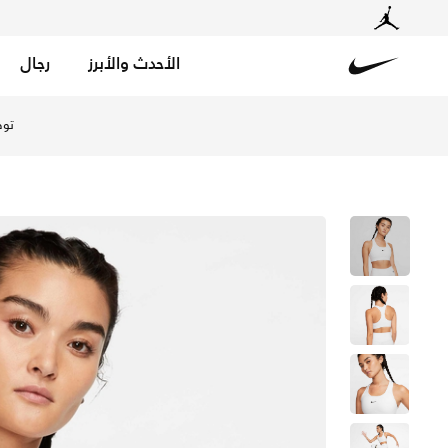
الأحدث والأبرز
رجال
Nike
تسوق نايكي سووش صدرية رياضية 1-بيس باد بدعم متوسط للنساء - أبيض/أسود في الإمارات عبر موقع نايكي اونلاين، واكتشف أحدث التشكيلات والإصدارات الحصرية. احصل على توصيل وإرجاع مجاني ✓ دفع نقداً ✓ عبر تطبيق تابي ✓ وغيرها من الوسائل.
توص