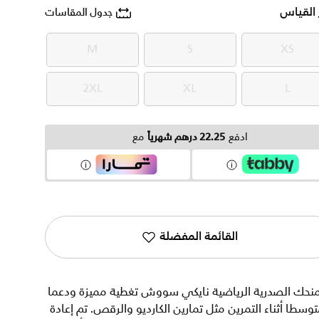
 القياس
جدول المقاسات
M
S
XS
M
S
XS
2XL
XL
L
2XL
XL
L
ادفع
22.25 درهم شهرياً
مع
القائمة المفضلة
منحك الصدرية الرياضية نايكي سووش تغطية مميزة ودعما
وسطا أثناء التمرين مثل تمارين الكارديو والرقص. تم إعادة