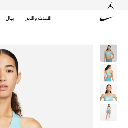
الأحدث والأبرز
رجال
Nike
تسوق نايكي سووش صدرية رياضية جرافيك بدعم متوسط للنساء 