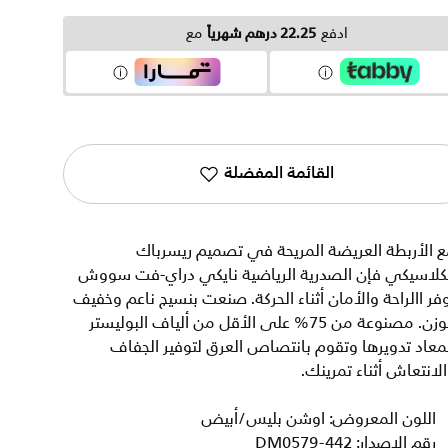
ادفع
22.25 درهم شهرياً
مع
القائمة المفضلة
 الأربطة العريضة المريحة في تصميم ريسرباك
لكلاسيكي فإن الصدرية الرياضية نايكي دراي-فت سووش
فر االراحة والأمان أثناء الحركة. صنعت بنسيج ناعم وخفيف
الوزن. مصنوعة من 75% على الأقل من ألياف البوليستر
معاد تدويرها وتقوم بانتصاص العرق لتوفير الجفاف
لانتعاش أثناء تمرينك.
اللون المعروض: اوشن بليس/أبيض
رقم الإصدار: DM0579-442