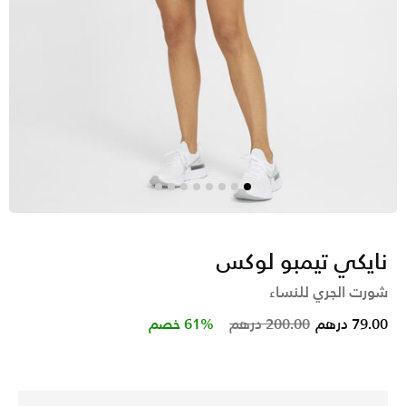
نايكي تيمبو لوكس
شورت الجري للنساء
Price reduced from
to
79.00 درهم
200.00 درهم
61% خصم