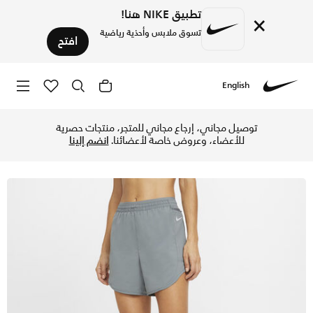
تطبيق NIKE هنا!
×
تسوق ملابس وأحذية رياضية
افتح
English
Nike
تسوق نايكي تيمبو لوكس شورت الجري للنساء - سموك جراي/سموك ج
توصيل مجاني، إرجاع مجاني للمتجر، منتجات حصرية
للأعضاء، وعروض خاصة لأعضائنا.
انضم إلينا