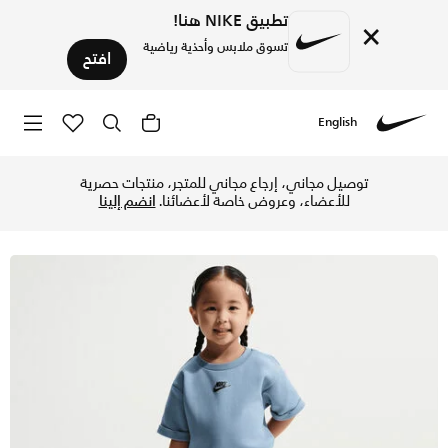
تطبيق NIKE هنا!
×
تسوق ملابس وأحذية رياضية
افتح
English
Nike
تسوق نايكي طقم تنورة تك فليس من قطعتين للأطفال الرضع - وور
توصيل مجاني، إرجاع مجاني للمتجر، منتجات حصرية
للأعضاء، وعروض خاصة لأعضائنا.
انضم إلينا