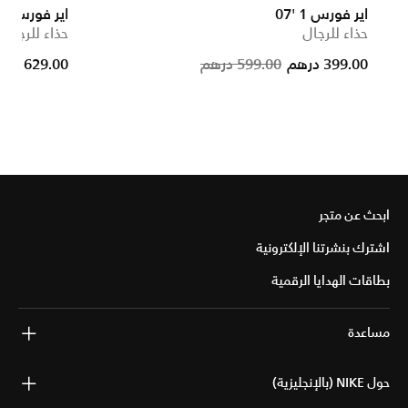
اير فورس 1 '07
اير فورس 1 '07
حذاء للرجال
حذاء للرجال
Price reduced from
to
399.00 درهم
599.00 درهم
629.00 درهم
ابحث عن متجر
اشترك بنشرتنا الإلكترونية
بطاقات الهدايا الرقمية
مساعدة
حول NIKE (بالإنجليزية)