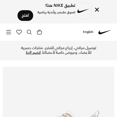
تطبيق NIKE هنا!
×
تسوق ملابس وأحذية رياضية
افتح
English
Nike
تسوق نايكي فوميرو 18 حذاء الجري على الطرق للنساء - لايت سوفت بينك/لايت مادر رووت/اركتيك أورانج/مادر رووت في الإمارات عبر موقع نايكي اونلاين، واكتشف أحدث التشكيلات والإصدارات الحصرية. احصل على توصيل وإرجاع مجاني ✓ دفع نقداً ✓ عبر تطبيق تابي ✓ وغيرها من الوسائل.
توصيل مجاني، إرجاع مجاني للمتجر، منتجات حصرية
للأعضاء، وعروض خاصة لأعضائنا.
انضم إلينا