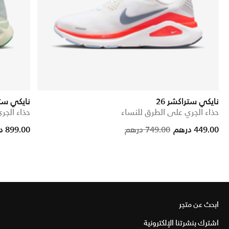
نايكي ستراكشر 26
نايكي ست
حذاء الجري على الطرق للنساء
حذاء الجر
Price reduce
to
449.00 درهم
749.00 درهم
899.00 درهم
ابحث عن متجر
اشترك بنشرتنا الإلكترونية