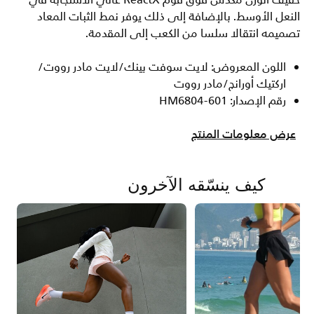
خفيف الوزن مكدس فوق فوم ReactX عالي الاستجابة في
النعل الأوسط. بالإضافة إلى ذلك يوفر نمط الثبات المعاد
تصميمه انتقالا سلسا من الكعب إلى المقدمة.
اللون المعروض: لايت سوفت بينك/لايت مادر رووت/
اركتيك أورانج/مادر رووت
رقم الإصدار: HM6804-601
عرض معلومات المنتج