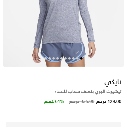
نايكي
تيشيرت الجري بنصف سحاب للنساء
Price reduced from
to
129.00 درهم
335.00 درهم
61% خصم