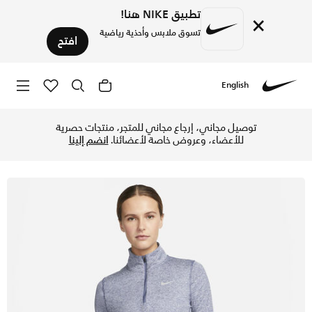
تطبيق NIKE هنا!
×
تسوق ملابس وأحذية رياضية
افتح
English
Nike
تسوق نايكي تيشيرت الجري بنصف سحاب للنساء - دفيوزد بلو/فوتبو
توصيل مجاني، إرجاع مجاني للمتجر، منتجات حصرية
للأعضاء، وعروض خاصة لأعضائنا.
انضم إلينا