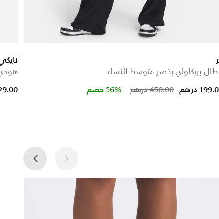
ر
نايكي
طال بريكاواي بخصر متوسط للنساء
هودي 
ced from
Price reduced
to
199. درهم
450.00 درهم
56% خصم
129.00 در