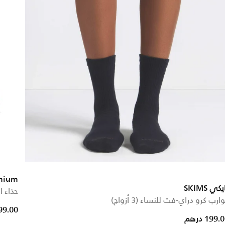
emium
كي SKIMS
حذاء ا
ارب كرو دراي-فت للنساء (3 أزواج)
1,099.00
199. درهم