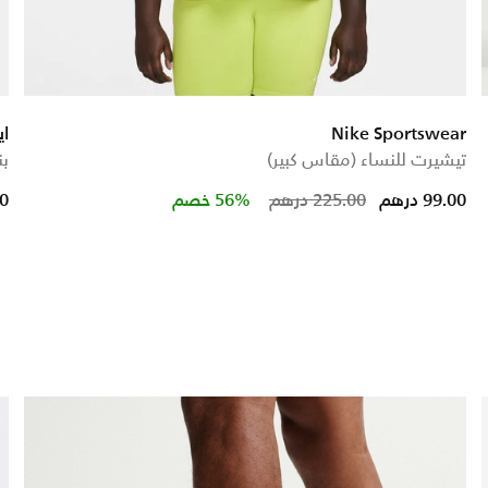
Nike Sportswear
اي
تيشيرت للنساء (مقاس كبير)
بن
 from
Price reduced 
to
99.00 درهم
225.00 درهم
56% خصم
00