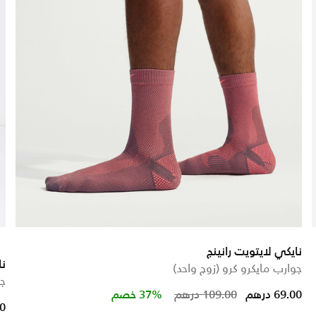
نايكي لايتويت رانينج
ناي
جوارب مايكرو كرو (زوج واحد)
جو
Price reduced 
to
69.00 درهم
109.00 درهم
37% خصم
00