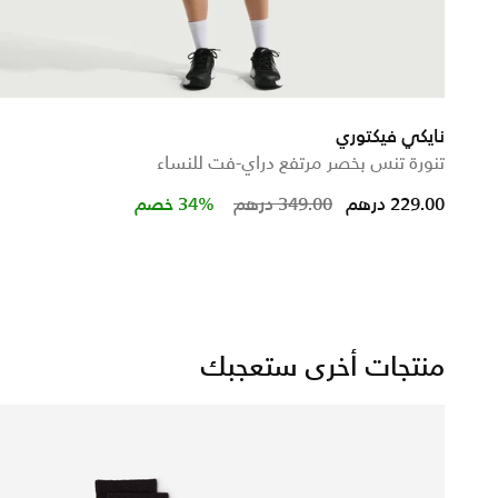
نايكي فيكتوري
تنورة تنس بخصر مرتفع دراي-فت للنساء
from
Price reduced from
to
229.00 درهم
349.00 درهم
34% خصم
منتجات أخرى ستعجبك