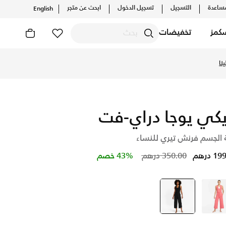
ساعدة
التسجيل
تسجيل الدخول
ابحث عن متجر
English
كمز
تخفيضات
 والإصدارات الحصرية. احصل على توصيل وإرجاع مجاني ✓ دفع نقداً ✓
نا
يكي يوجا دراي-فت
 الجسم فرنش تيري للنساء
Price reduced from
to
 درهم
350.00 درهم
43% خصم
وردي
أسود
selected