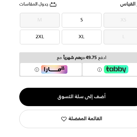
 القياس
جدول المقاسات
M
S
XS
M
S
XS
2XL
XL
L
2XL
XL
L
ادفع
49.75 درهم شهرياً
مع
ية
أضف إلى سلة التسوق
القائمة المفضلة