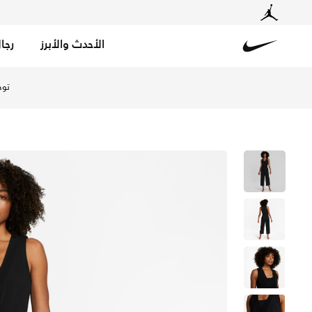
الأحدث والأبرز
رجا
Nike
تسوق نايكي يوجا دراي-فت بدلة الجسم فرنش تيري للنساء - أ
توص