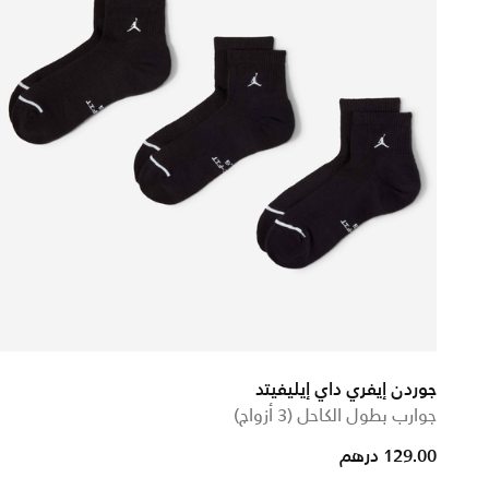
جوردن إيفري داي إيليفيتد
جوارب بطول الكاحل (3 أزواج)
from
129.00 درهم