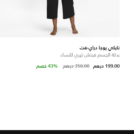
نايكي يوجا دراي-فت
بدلة الجسم فرنش تيري للنساء
Price reduced from
to
199.00 درهم
350.00 درهم
43% خصم