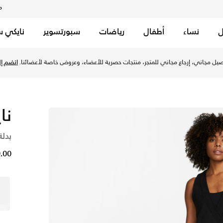
م
ل
نساء
أطفال
رياضات
سبورتسوير
نايكي س
سود في الإمارات عبر موقع نايكي اونلاين، واكتشف أحدث التشكيلات
يل مجاني، إرجاع مجاني للمتجر، منتجات حصرية للأعضاء، وعروض خاصة لأعضائنا.
انضم إلي
نا
بدلة
199.00