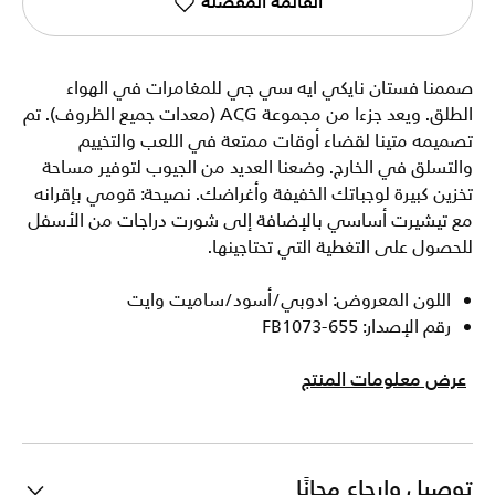
القائمة المفضلة
صممنا فستان نايكي ايه سي جي للمغامرات في الهواء
الطلق. ويعد جزءا من مجموعة ACG (معدات جميع الظروف). تم
تصميمه متينا لقضاء أوقات ممتعة في اللعب والتخييم
والتسلق في الخارج. وضعنا العديد من الجيوب لتوفير مساحة
تخزين كبيرة لوجباتك الخفيفة وأغراضك. نصيحة: قومي بإقرانه
مع تيشيرت أساسي بالإضافة إلى شورت دراجات من الأسفل
للحصول على التغطية التي تحتاجينها.
اللون المعروض: ادوبي/أسود/ساميت وايت
رقم الإصدار: FB1073-655
عرض معلومات المنتج
توصيل وإرجاع مجانًا