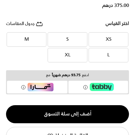
375.00 درهم
اختر القياس
جدول المقاسات
M
S
XS
M
S
XS
XL
L
XL
L
ادفع
93.75 درهم شهرياً
مع
الكمية
أضف إلى سلة التسوق
1