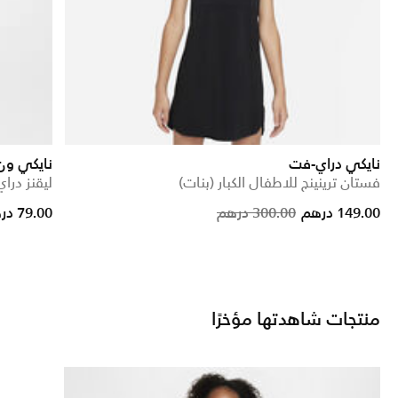
نايكي دراي-فت
نايكي ون
فستان ترينينج للاطفال الكبار (بنات)
ليقنز دراي
educed from
Price reduced fro
to
149.00 درهم
300.00 درهم
79.00 درهم
منتجات شاهدتها مؤخرًا