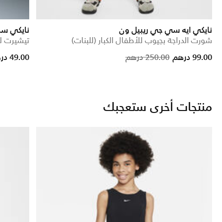
نايكي ايه سي جي ريبيل ون
نايكي سب
شورت الدراجة بجيوب للأطفال الكبار (للبنات)
تيشيرت لل
ice reduced from
to
Price reduced from
to
99.00 درهم
250.00 درهم
49.00 درهم
منتجات أخرى ستعجبك