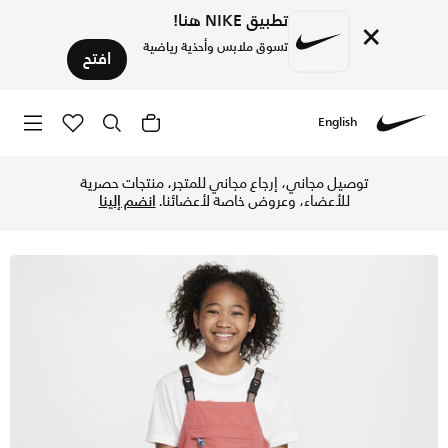
تطبيق NIKE هنا!
×
تسوق ملابس وأحذية رياضية
افتح
English
Nike
تسوق نايكي ايه سي جي فستان يوتيليتي للأطفال الكبار (للبنات)
توصيل مجاني، إرجاع مجاني للمتجر، منتجات حصرية
للأعضاء، وعروض خاصة لأعضائنا.
انضم إلينا