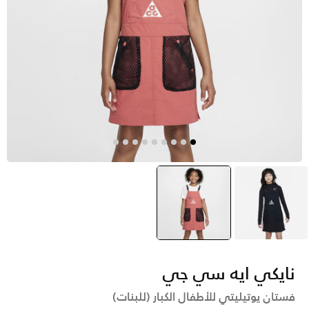
أسود
وردي
selected
نايكي ايه سي جي
فستان يوتيليتي للأطفال الكبار (للبنات)