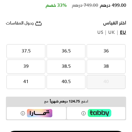
Price reduced from
to
499.00 درهم
749.00 درهم
33% خصم
اختر القياس
جدول المقاسات
US
UK
EU
37.5
36.5
36
37.5
36.5
36
39
38.5
38
39
38.5
38
41
40.5
40
41
40.5
40
ادفع
124.75 درهم شهرياً
مع