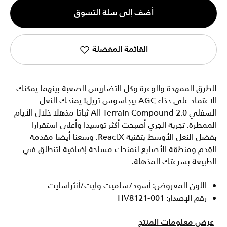
الكمية
أضف إلى سلة التسوق
1
القائمة المفضلة
للطرق الممهدة والوعرة وكل التضاريس الصعبة بينهما يمكنك
الاعتماد على حذاء AGC بيجاسوس تريل! يمنحك النعل
السفلي All-Terrain Compound 2.0 ثباتا مذهلا خلال الأيام
الممطرة. تجربة الجري أصبحت أكثر توسيدا وأعلى استقرارا
بفضل النعل الأوسط بتقنية ReactX. وسعنا أيضا مقدمة
القدم ومنطقة الأصابع لنمنحك مساحة إضافية لتنطلق في
الطبيعة بسرعتك المذهلة.
اللون المعروض: أسود/ساميت وايت/أنثراسايت
رقم الإصدار: HV8121-001
عرض معلومات المنتج