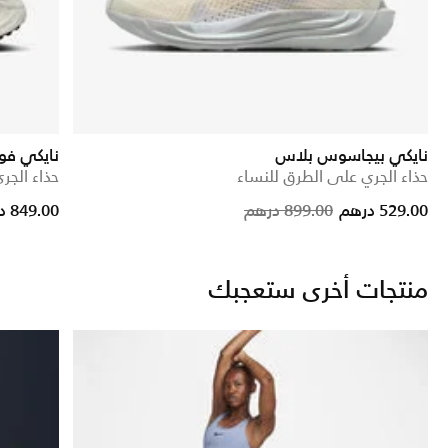
نايكي بيجاسوس بلاس
نايكي فومي
حذاء الجري على الطرق للنساء
حذاء الجر
Price reduce
to
529.00 درهم
899.00 درهم
849.00 درهم
منتجات أخرى ستعجبك