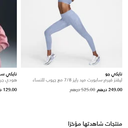
نايكي جو
نايكي سب
ليقنز فيرم-سابورت ميد رايز 7/8 مع جيوب للنساء
هودي جرا
educed from
Price reduced from
to
249.00 درهم
525.00 درهم
129.00 درهم
منتجات شاهدتها مؤخرًا