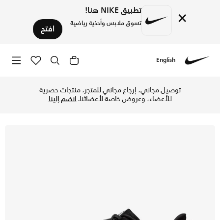
تطبيق NIKE هنا!
×
تسوق ملابس وأحذية رياضية
افتح
English
Nike
تسوق نايكي AGC بيجاسوس حذاء الجري على الطرق للنساء - أسود/ساميت وايت/أنثراسايت في الإمارات عبر موقع نايكي اونلاين، واكتشف أحدث التشكيلات والإصدارات الحصرية. احصل على توصيل وإرجاع مجاني ✓ دفع نقداً ✓ عبر تطبيق تابي ✓ وغيرها من الوسائل.
توصيل مجاني، إرجاع مجاني للمتجر، منتجات حصرية
للأعضاء، وعروض خاصة لأعضائنا.
انضم إلينا