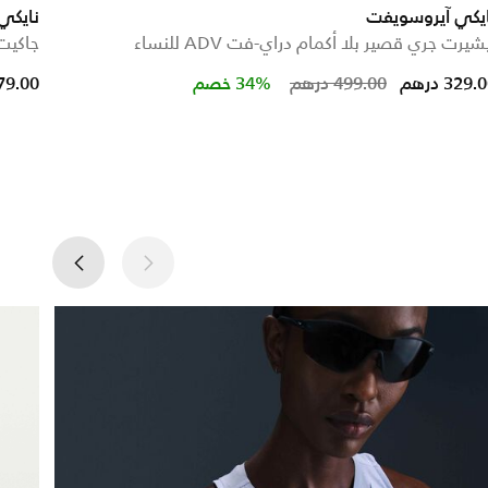
ايكي آيروسويفت
نايكي
شيرت جري قصير بلا أكمام دراي-فت ADV للنساء
جاكيت ا
ed from
Price reduced from
to
329. درهم
499.00 درهم
34% خصم
479.00 در