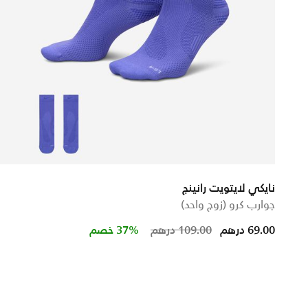
نايكي لايتويت رانينج
جوارب كرو (زوج واحد)
Price reduced from
to
69.00 درهم
109.00 درهم
37% خصم