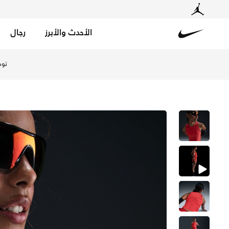
الأحدث والأبرز
رجال
Nike
تسوق نايكي ايروسويفت تيشيرت جري قصير بلا أكمام دراي-فت ADV للنساء - لايت كريمزن/أسود في الإمارات عبر موقع نايكي اونلاين، واكتشف أحدث التشكيلات والإصدارات الحصرية. احصل على توصيل وإرجاع مجاني ✓ دفع نقداً ✓ عبر تطبيق تابي ✓ وغيرها 
توص