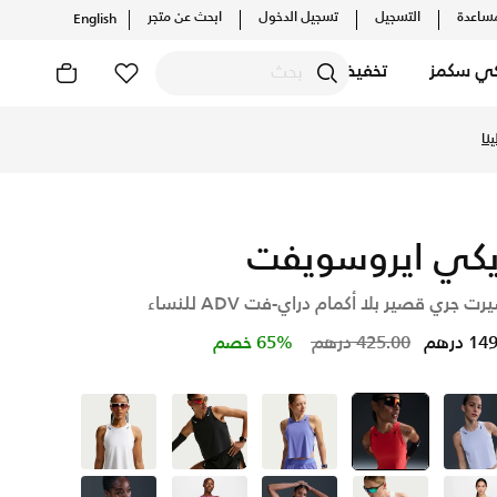
ساعدة
التسجيل
تسجيل الدخول
ابحث عن متجر
English
كي سكمز
تخفيضات
نا
يكي ايروسويفت
رت جري قصير بلا أكمام دراي-فت ADV للنساء
Price reduced from
to
 درهم
425.00 درهم
65% خصم
أزرق
أحمر
selected
بنفسجي
أسود
أبيض