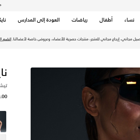
م
نساء
أطفال
رياضات
العودة إلى المدارس
ناي
من الوسائل.
يل مجاني، إرجاع مجاني للمتجر، منتجات حصرية للأعضاء، وعروض خاصة لأعضائنا.
انضم إلي
نا
تيشي
149.00