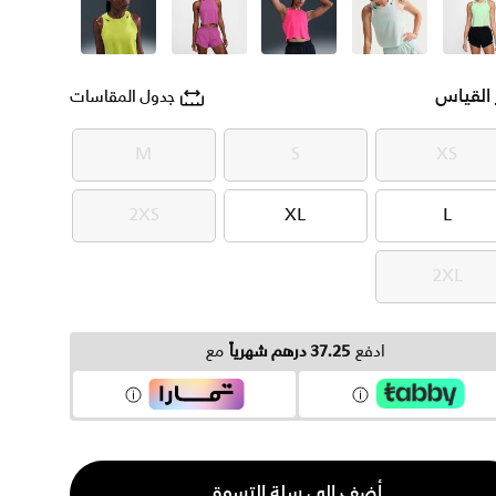
أخضر
أخضر
وردي
وردي
أخضر
 القياس
جدول المقاسات
M
S
XS
M
S
XS
2XS
XL
L
2XS
XL
L
2XL
2XL
ادفع
37.25 درهم شهرياً
مع
ية
أضف إلى سلة التسوق