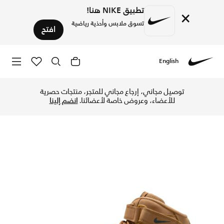
تطبيق NIKE هنا!
×
تسوق ملابس وأحذية رياضية
افتح
English
Nike
تسوق اير فورس 1 ميد حذاء للرجال - فلاكس/فلاكس/أوتدور جرين في الإمارات عبر موقع نايكي اونلاين، واكتشف أحدث التشكيلات والإصدارات الحصرية. احصل على توصيل وإرجاع مجاني ✓ دفع نقداً ✓ عبر تطبيق تابي ✓ وغيرها من الوسائل.
توصيل مجاني، إرجاع مجاني للمتجر، منتجات حصرية
للأعضاء، وعروض خاصة لأعضائنا.
انضم إلينا