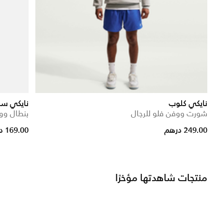
نايكي كلوب
نايكي سب
شورت ووفن فلو للرجال
بنطال وو
rice reduced from
to
249.00 درهم
169.00 درهم
منتجات شاهدتها مؤخرًا