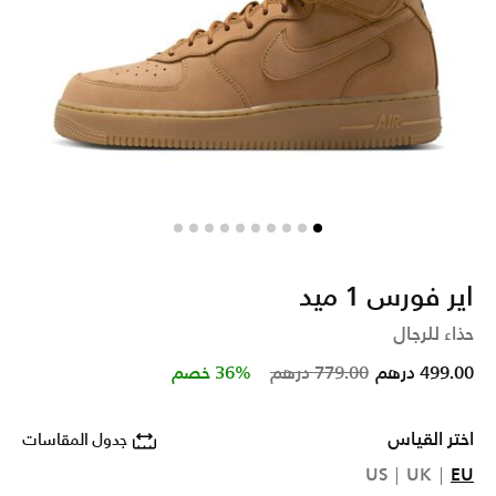
اير فورس 1 ميد
حذاء للرجال
Price reduced from
to
499.00 درهم
779.00 درهم
36% خصم
اختر القياس
جدول المقاسات
US
UK
EU