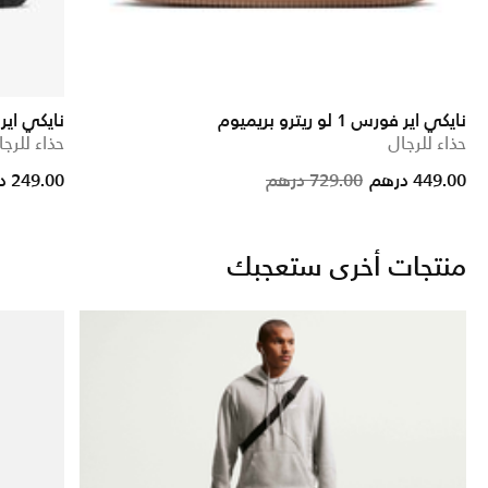
نايكي اير فورس 1 لو ريترو بريميوم
نايكي اير فور
حذاء للرجال
حذاء للرجا
rice reduced from
to
Price reduced fro
to
449.00 درهم
729.00 درهم
249.00 درهم
منتجات أخرى ستعجبك