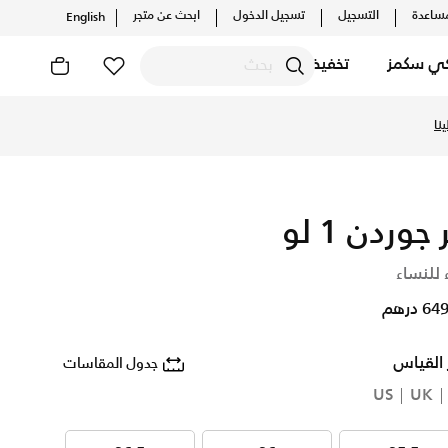
ساعدة
التسجيل
تسجيل الدخول
ابحث عن متجر
English
كي سكمز
تخفيضات
نا
 جوردن 1 لو
 للنساء
 درهم
 القياس
جدول المقاسات
US
UK