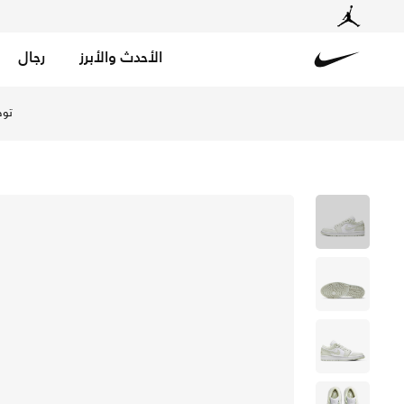
الأحدث والأبرز
رجال
Nike
تسوق اير جوردن 1 لو حذاء للنساء - سبروس اورا/سبروس اورا/أبيض في الإمارات عبر موقع نايكي اونلاين، واكتشف أحدث التشكيلات والإصدارات الحصرية. احصل على توصيل وإرجاع مجاني ✓ دفع نقداً ✓ عبر تطبيق تابي ✓ وغيرها من الوسائل.
توص