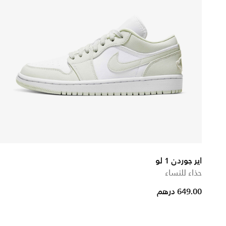
اير جوردن 1 لو
حذاء للنساء
649.00 درهم