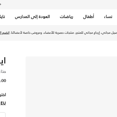
م
نساء
أطفال
رياضات
العودة إلى المدارس
ناي
يل مجاني، إرجاع مجاني للمتجر، منتجات حصرية للأعضاء، وعروض خاصة لأعضائنا.
انضم إلي
اير
حذاء
649.00
اختر
EU