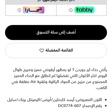
ادفع
162.25 درهم شهرياً
مع
الكمية
أضف إلى سلة التسوق
1
القائمة المفضلة
يأتي حذاء اير جوردن 1 لو بمظهر أيقوني مميز ومريح طوال
اليوم. اختر الألوان التي تفضلها ثم انطلق مع الحذاء المميز
المصنوع من مزيج من المواد الراقية وتقنية Air مغلفة في
الكعب.
اللون المعروض: آيسد كارماين/أبيض/اليمينتل بينك/سايل
رقم الإصدار: DC0774-607