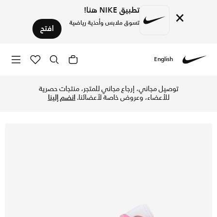
تطبيق NIKE هنا!
×
تسوق ملابس وأحذية رياضية
افتح
English
Nike
تسوق اير جوردن 1 لو حذاء للنساء - آيسد كارماين/أبيض/اليمينتل بينك/سايل في الإمارات عبر موقع نايكي اونلاين، واكتشف أحدث التشكيلات والإصدارات الحصرية. احصل على توصيل وإرجاع مجاني ✓ دفع نقداً ✓ عبر تطبيق تابي ✓ وغيرها من الوسائل.
توصيل مجاني، إرجاع مجاني للمتجر، منتجات حصرية
للأعضاء، وعروض خاصة لأعضائنا.
انضم إلينا