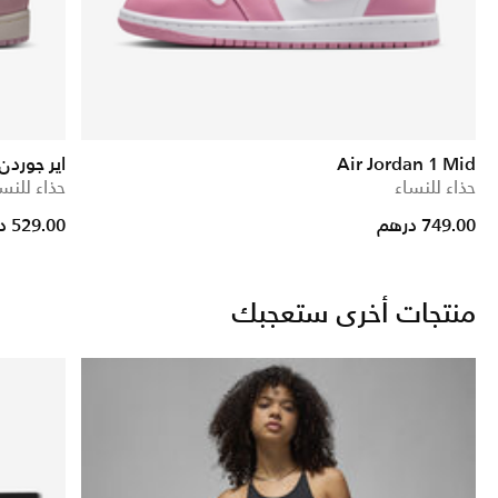
Air Jordan 1 Mid
اير جوردن
حذاء للنساء
حذاء للنس
749.00 درهم
529.00 درهم
منتجات أخرى ستعجبك