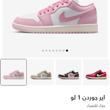
أحمر
أبيض
بنى
أحمر
selected
اير جوردن 1 لو
حذاء للنساء