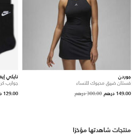
جوردن
نايكي إيف
فستان ضيق محبوك للنساء
جوارب كرو (3 أز
Price reduc
to
149.00 درهم
300.00 درهم
129.00 درهم
منتجات شاهدتها مؤخرًا