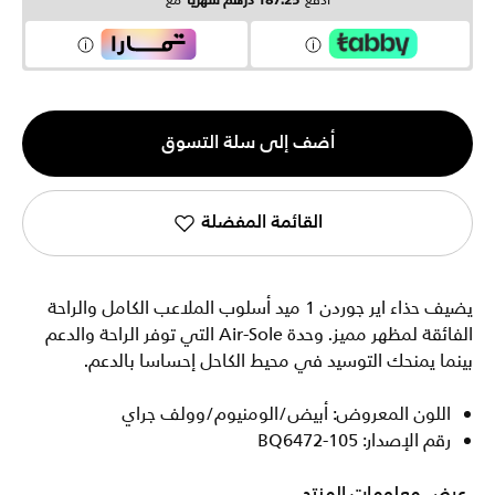
ادفع
187.25 درهم شهرياً
مع
الكمية
أضف إلى سلة التسوق
1
القائمة المفضلة
يضيف حذاء اير جوردن 1 ميد أسلوب الملاعب الكامل والراحة
الفائقة لمظهر مميز. وحدة Air-Sole التي توفر الراحة والدعم
بينما يمنحك التوسيد في محيط الكاحل إحساسا بالدعم.
اللون المعروض: أبيض/الومنيوم/وولف جراي
رقم الإصدار: BQ6472-105
عرض معلومات المنتج