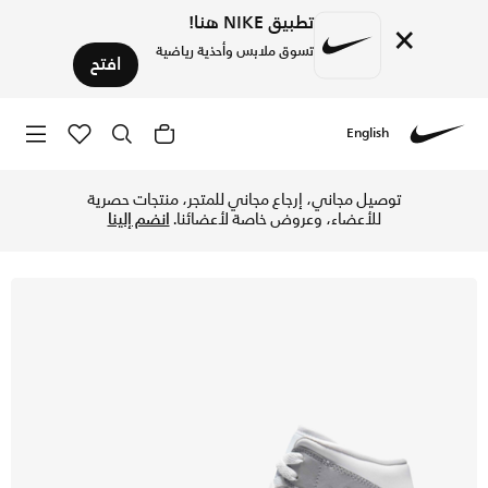
تطبيق NIKE هنا!
×
تسوق ملابس وأحذية رياضية
افتح
English
Nike
تسوق اير جوردن 1 ميد حذاء للنساء - أبيض/الومنيوم/وولف جراي في الإمارات عبر موقع نايكي اونلاين، واكتشف أحدث التشكيلات والإصدارات الحصرية. احصل على توصيل وإرجاع مجاني ✓ دفع نقداً ✓ عبر تطبيق تابي ✓ وغيرها من الوسائل.
توصيل مجاني، إرجاع مجاني للمتجر، منتجات حصرية
للأعضاء، وعروض خاصة لأعضائنا.
انضم إلينا