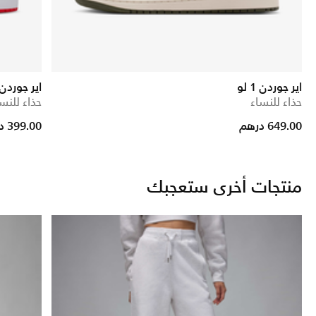
اير جوردن 1 لو
اير جوردن 1 ل
حذاء للنساء
حذاء للنس
rice reduced from
to
649.00 درهم
399.00 درهم
منتجات أخرى ستعجبك