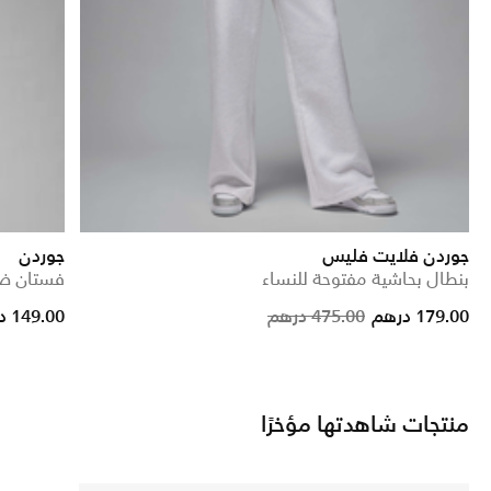
جوردن فلايت فليس
جوردن
بنطال بحاشية مفتوحة للنساء
فستان ضي
rice reduced from
to
Price reduce
to
179.00 درهم
475.00 درهم
149.00 درهم
منتجات شاهدتها مؤخرًا