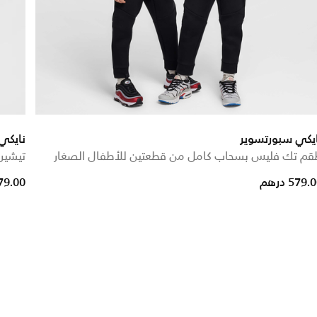
يكي سبورتسوير
نايكي
قم تك فليس بسحاب كامل من قطعتين للأطفال الصغار
تيشيرت
579. درهم
179.00 در