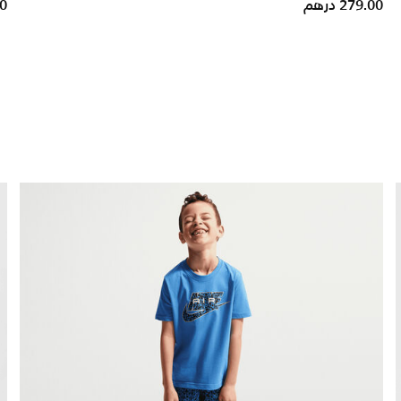
279.00 درهم
00