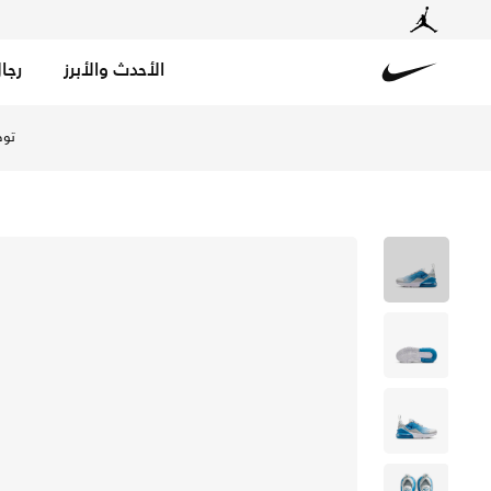
الأحدث والأبرز
رجا
Nike
تسوق نايكي اير ماكس 270 حذاء للأطفال الصغار - أوف-أبيض/داتش بلو/كورت بلو في الإمارات عبر موقع نايكي اونلاين، واكتشف أحدث التشكيلات والإصدارات الحصرية. احصل على توصيل وإرجاع مجاني ✓ دفع نقداً ✓ عبر تطبيق تابي ✓ وغيرها من الوسائل.
توص