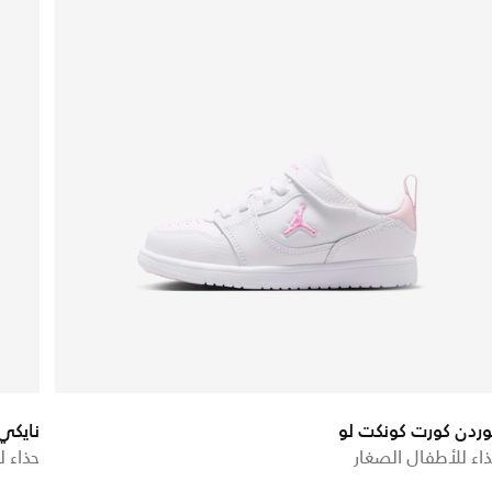
ردن كورت كونكت لو
نايكي 
اء للأطفال الصغار
حذاء ل