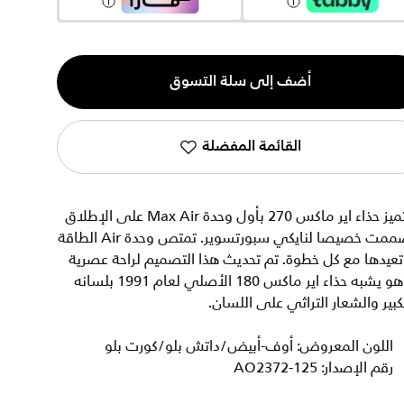
ية
أضف إلى سلة التسوق
القائمة المفضلة
يتميز حذاء اير ماكس 270 بأول وحدة Max Air على الإطلاق
صممت خصيصا لنايكي سبورتسوير. تمتص وحدة Air الطاقة
عيدها مع كل خطوة. تم تحديث هذا التصميم لراحة عصرية
وهو يشبه حذاء اير ماكس 180 الأصلي لعام 1991 بلسانه
كبير والشعار التراثي على اللسان.
اللون المعروض: أوف-أبيض/داتش بلو/كورت بلو
رقم الإصدار: AO2372-125