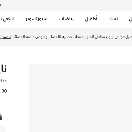
م
ل
نساء
أطفال
رياضات
سبورتسوير
نايكي س
يل مجاني، إرجاع مجاني للمتجر، منتجات حصرية للأعضاء، وعروض خاصة لأعضائنا.
انضم إلي
نا
حذاء
299.00