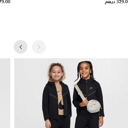
329. درهم
279.00 در