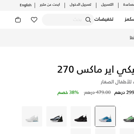
ساعدة
التسجيل
تسجيل الدخول
ابحث عن متجر
English
كمز
تخفيضات
نا
يكي اير ماكس 270
 للأطفال الصغار
Price reduced from
to
 درهم
479.00 درهم
38% خصم
أسود
أبيض
selected
أسود
أسود
أبيض