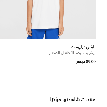
نايكي دراي-فت
تيشيرت ليجند للأطفال الصغار
89.00 درهم
منتجات شاهدتها مؤخرًا