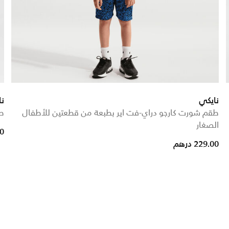
نايكي
نا
طقم شورت كارجو دراي-فت اير بطبعة من قطعتين للأطفال
ط
الصغار
00
229.00 درهم