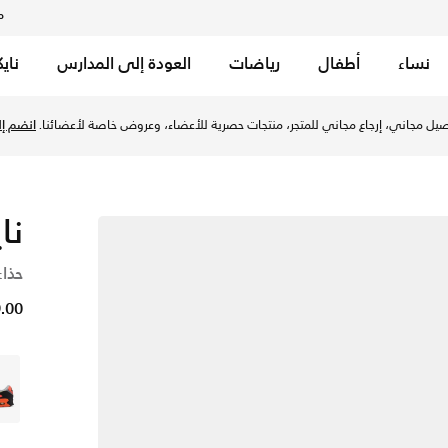
م
نساء
أطفال
رياضات
العودة إلى المدارس
ناي
ختارة.
تسوق الآن
نا
حذاء
479.00