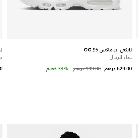
نايكي اير ماكس 95 OG
نا
حذاء للرجال
حذ
 from
Price reduced fro
to
629.00 درهم
949.00 درهم
34% خصم
00