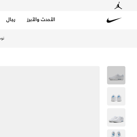
الأحدث والأبرز
رجال
Nike
تسوق نايكي اير ماكس 90 حذاء للرجال - أبيض/أبيض/بلو كريستال في الإمارات عبر موقع نايكي اونلاين، واكتشف أحدث التشكيلات والإصدارات الحصرية. احصل على توصيل وإرجاع مجاني ✓ دفع نقداً ✓ عبر تطبيق تابي ✓ وغيرها من الوسائل.
خصم حتى %50 على تصاميم م