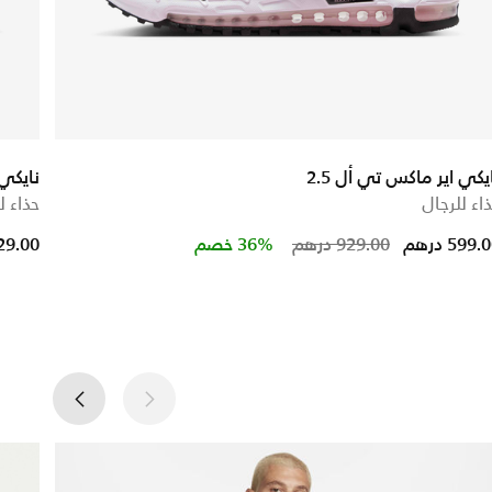
يكي اير ماكس تي أل 2.5
نايكي اي
اء للرجال
حذاء ل
ced from
Price reduced
to
599. درهم
929.00 درهم
36% خصم
629.00 در