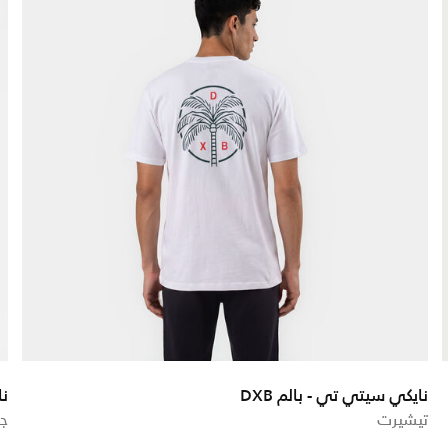
نايكي سيتي تي - بالم DXB
نا
تيشيرت
جا