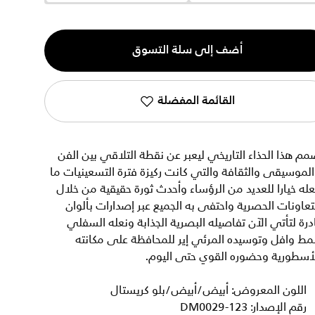
ية
أضف إلى سلة التسوق
القائمة المفضلة
م هذا الحذاء التاريخي ليعبر عن نقطة التلاقي بين الفن
لموسيقى والثقافة والتي كانت ركيزة فترة التسعينيات ما
له خيارا للعديد من الرؤساء وأحدث ثورة حقيقية من خلال
تعاونات الحصرية واحتفى به الجميع عبر إصدارات بألوان
درة لتأتي الآن تفاصيله البصرية الجذابة ونعله السفلي
مط وافل وتوسيده المرئي إير للمحافظة على مكانته
لأسطورية وحضوره القوي حتى اليوم.
اللون المعروض: أبيض/أبيض/بلو كريستال
رقم الإصدار: DM0029-123