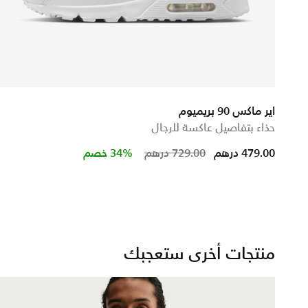
اير ماكس 90 بريميوم
حذاء بتفاصيل عاكسة للرجال
m
Price reduced from
to
479.00 درهم
729.00 درهم
34% خصم
منتجات أخرى ستعجبك