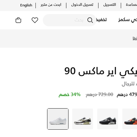
ساعدة
التسجيل
تسجيل الدخول
ابحث عن متجر
English
كي سكمز
تخفيضات
يكي اير ماكس 90
 للرجال
Price reduced from
to
 درهم
729.00 درهم
34% خصم
رمادي
رمادي
أبيض
أبيض
selected