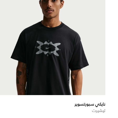
نايكي سبورتسوير
تيشيرت