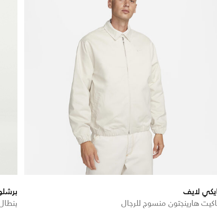
يكي لايف
برشلو
كيت هارينجتون منسوج للرجال
بنطال