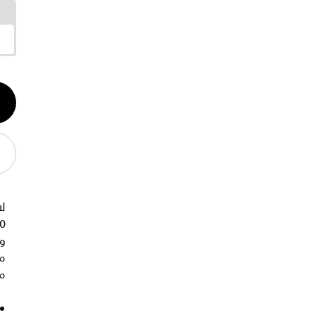
الكم
1
لا
وا
ما