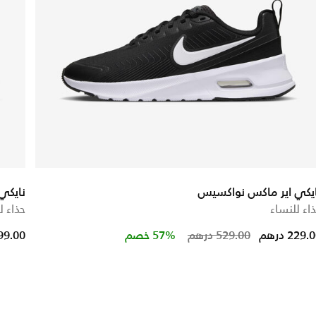
ايكي اير ماكس نواكسيس
نايكي 
اء للنساء
حذاء ل
Price reduced
to
229. درهم
529.00 درهم
57% خصم
799.00 در