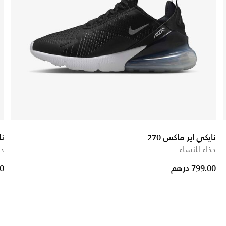
نايكي اير ماكس 270
ن
حذاء للنساء
حذ
 from
799.00 درهم
00