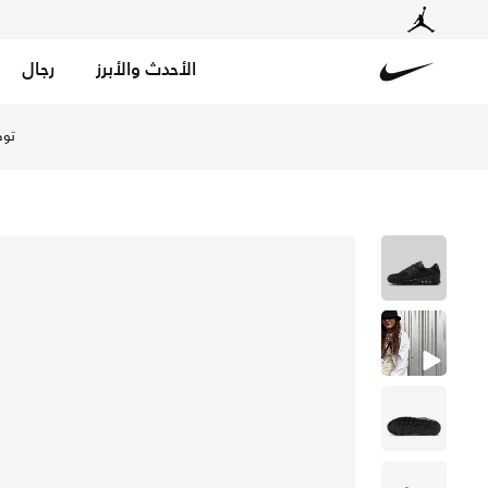
الأحدث والأبرز
رجال
Nike
تسوق نايكي اير ماكس 90 حذاء للنساء - أسود/أسود/أسود/أسود في الإمارات عبر موقع نايكي اونلاين، واكتشف أحدث التشكيلات والإصدارات الحصرية. احصل على توصيل وإرجاع مجاني ✓ دفع نقداً ✓ عبر تطبيق تابي ✓ وغيرها من الوسائل.
توص