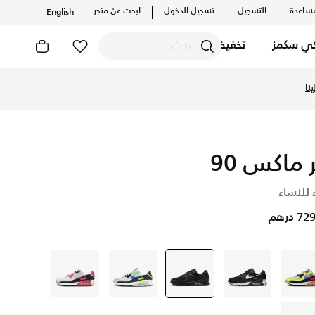
ساعدة
التسجيل
تسجيل الدخول
ابحث عن متجر
English
كي سكمز
تخفيضات
نا
ر ماكس 90
 للنساء
 درهم
متعدد
أسود
أسود
selected
متعدد
متعدد