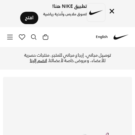
تطبيق NIKE هنا!
×
تسوق ملابس وأحذية رياضية
افتح
English
Nike
تسوق اير ماكس 97 حذاء للأطفال الكبار - بلو ويسبر/أبيض/بلو لايتنينج/اوبتي يلو في الإمارات عبر موقع نايكي اونلاين، واكتشف أحدث التشكيلات والإصدارات الحصرية. احصل على توصيل وإرجاع مجاني ✓ دفع نقداً ✓ عبر تطبيق تابي ✓ وغيرها من الوسائل.
توصيل مجاني، إرجاع مجاني للمتجر، منتجات حصرية
للأعضاء، وعروض خاصة لأعضائنا.
انضم إلينا