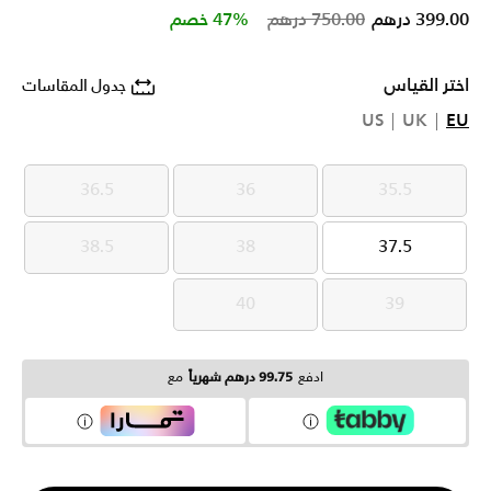
Price reduced from
to
399.00 درهم
750.00 درهم
47% خصم
اختر القياس
جدول المقاسات
US
UK
EU
36.5
36
35.5
36.5
36
35.5
38.5
38
37.5
38.5
38
37.5
40
39
40
39
ادفع
99.75 درهم شهرياً
مع