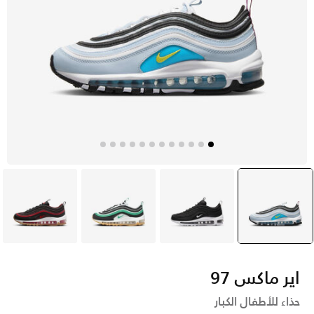
أزرق
selected
أسود
أسود
أسود
اير ماكس 97
حذاء للأطفال الكبار