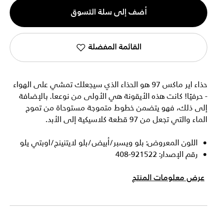
الكمية
أضف إلى سلة التسوق
1
القائمة المفضلة
حذاء اير ماكس 97 هو الحذاء الذي سيجعلك تمشي على الهواء
- حرفيًا! كانت هذه الأيقونة هي الأولى من نوععا. بالإضافة
إلى ذلك، فهو يتضمن خطوط متموجة مستوحاة من تموج
الماء والتي تجعل من 97 قطعة كلاسيكية إلى الأبد.
اللون المعروض: بلو ويسبر/أبيض/بلو لايتنينج/اوبتي يلو
رقم الإصدار: 921522-408
عرض معلومات المنتج