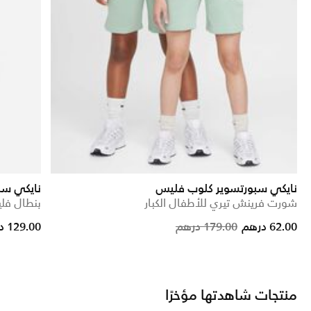
نايكي سبورتسوير كلوب فليس
نايكي سب
شورت فرينش تيري للأطفال الكبار
بنطال فلي
 from
Price reduced f
to
62.00 درهم
179.00 درهم
129.00 درهم
منتجات شاهدتها مؤخرًا