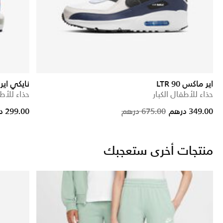
اير ماكس 90 LTR
نايكي اي
حذاء للأطفال الكبار
حذاء للأطف
rice reduced from
to
Price reduc
to
349.00 درهم
675.00 درهم
299.00 درهم
منتجات أخرى ستعجبك