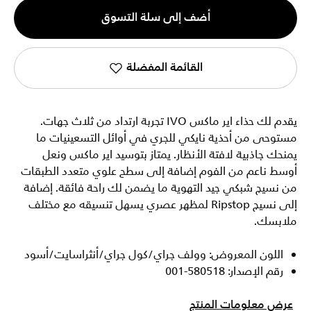
الكمية
أضف إلى سلة التسوق
1
القائمة المفضلة
يقدم لك حذاء اير ماكس IVO تجربة ارتداد من ثلاث جهات.
مستوحى من أحذية نايكي للجري في أوائل التسعينيات ما
يمنحك جاذبية لافتة الأنظار. يمتاز بتوسيد اير ماكس ونعل
أوسط ناعم من الفوم إضافة إلى سطح علوي متعدد الطبقات
من نسيج شبكي جيد التهوية ما يضمن لك راحة فائقة. إضافة
إلى نسيج Ripstop لمظهر عصري يسهل تنسيقه مع مختلف
ملابسك.
اللون المعروض: وولف جراي/كول جراي/أنثراسايت/أسود
رقم الإصدار: 580518-001
عرض معلومات المنتج