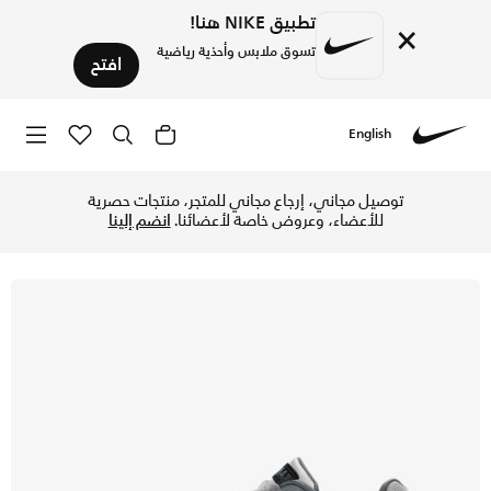
تطبيق NIKE هنا!
×
تسوق ملابس وأحذية رياضية
افتح
English
Nike
تسوق اير ماكس IVO حذاء للرجال - وولف جراي/كول جراي/أنثراسايت/أسود في الإمارات عبر موقع نايكي اونلاين، واكتشف أحدث التشكيلات والإصدارات الحصرية. احصل على توصيل وإرجاع مجاني ✓ دفع نقداً ✓ عبر تطبيق تابي ✓ وغيرها من الوسائل.
توصيل مجاني، إرجاع مجاني للمتجر، منتجات حصرية
للأعضاء، وعروض خاصة لأعضائنا.
انضم إلينا