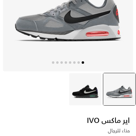
رمادي
selected
أسود
اير ماكس IVO
حذاء للرجال