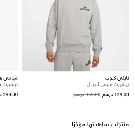
نايكي كلوب
ميامي هيت 
تيشيرت فليس للرجال
تيشيرت ن
rom
Price reduc
to
129.00 درهم
350.00 درهم
249.00 درهم
منتجات شاهدتها مؤخرًا