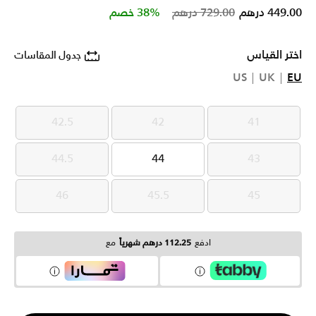
Price reduced from
to
449.00 درهم
729.00 درهم
38% خصم
اختر القياس
جدول المقاسات
US
UK
EU
42.5
42
41
42.5
42
41
44.5
44
43
44.5
44
43
46
45.5
45
46
45.5
45
ادفع
112.25 درهم شهرياً
مع