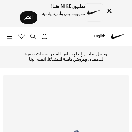
تطبيق NIKE هنا!
×
تسوق ملابس وأحذية رياضية
افتح
English
Nike
تسوق اير ماكس IVO حذاء للاطفال الصغار - ميدنايت نيفي/ستيلث/أبيض/أسود في الإمارات عبر موقع نايكي اونلاين، واكتشف أحدث التشكيلات والإصدارات الحصرية. احصل على توصيل وإرجاع مجاني ✓ دفع نقداً ✓ عبر تطبيق تابي ✓ وغيرها من الوسائل.
توصيل مجاني، إرجاع مجاني للمتجر، منتجات حصرية
للأعضاء، وعروض خاصة لأعضائنا.
انضم إلينا