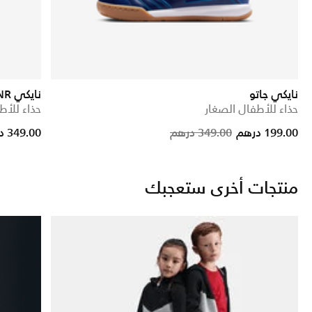
نايكي جاتو
نايكي V5 RNR
حذاء للأطفال الصغار
حذاء للأط
Price reduc
to
199.00 درهم
349.00 درهم
349.00 درهم
منتجات أخرى ستعجبك