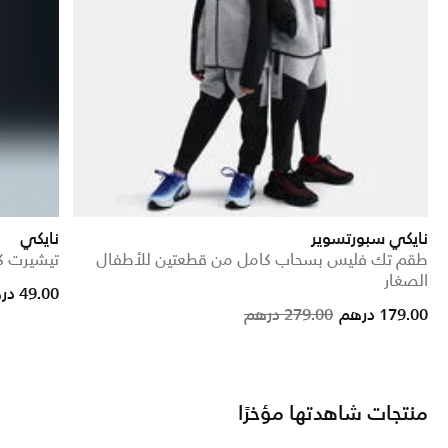
نايكي سبورتسوير
نايكي
طقم تك فليس بسحاب كامل من قطعتين للأطفال
تيشيرت ك
الصغار
ice reduced from
to
49.00 درهم
Price reduced from
to
179.00 درهم
279.00 درهم
منتجات شاهدتها مؤخرًا