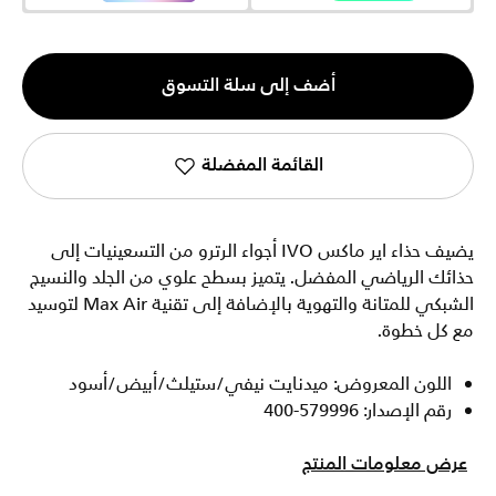
الكمية
أضف إلى سلة التسوق
1
القائمة المفضلة
يضيف حذاء اير ماكس IVO أجواء الرترو من التسعينيات إلى
حذائك الرياضي المفضل. يتميز بسطح علوي من الجلد والنسيج
الشبكي للمتانة والتهوية بالإضافة إلى تقنية Max Air لتوسيد
مع كل خطوة.
اللون المعروض: ميدنايت نيفي/ستيلث/أبيض/أسود
رقم الإصدار: 579996-400
عرض معلومات المنتج