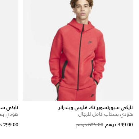
نايكي سبورتسوير تك فليس ويندرانر
نايكي سب
هودي بسحاب كامل للرجال
هودي بسح
duced from
Price reduced from
to
349.00 درهم
625.00 درهم
299.00 درهم