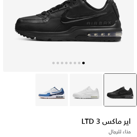
أسود
selected
أبيض
أزرق
اير ماكس LTD 3
حذاء للرجال