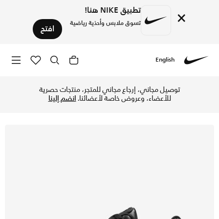
تطبيق NIKE هنا!
×
تسوق ملابس وأحذية رياضية
افتح
English
Nike
تسوق اير ماكس LTD 3 حذاء للرجال - أسود/أسود/أسود في الإمارات عبر موقع نايكي اونلاين، واكتشف أحدث التشكيلات والإصدارات الحصرية. احصل على توصيل وإرجاع مجاني ✓ دفع نقداً ✓ عبر تطبيق تابي ✓ وغيرها من الوسائل.
توصيل مجاني، إرجاع مجاني للمتجر، منتجات حصرية
للأعضاء، وعروض خاصة لأعضائنا.
انضم إلينا