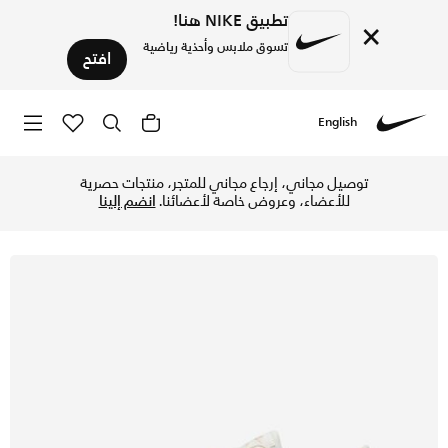
تطبيق NIKE هنا!
×
تسوق ملابس وأحذية رياضية
افتح
English
Nike
تسوق نايكي اير ماكس SC حذاء للنساء - سايل/سايل/جم ميديوم براون/ساند دريفت في الإمارات عبر موقع نايكي اونلاين، واكتشف أحدث التشكيلات والإصدارات الحصرية. احصل على توصيل وإرجاع مجاني ✓ دفع نقداً ✓ عبر تطبيق تابي ✓ وغيرها من الوسائل.
توصيل مجاني، إرجاع مجاني للمتجر، منتجات حصرية
للأعضاء، وعروض خاصة لأعضائنا.
انضم إلينا