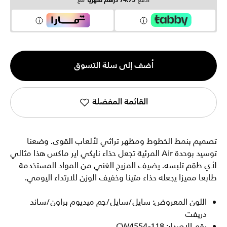
ادفع
74.75 درهم شهرياً
مع
الكمية
أضف إلى سلة التسوق
1
القائمة المفضلة
تصميم بنمط الخطوط ومظهر تراثي لألعاب القوى. وضعنا
توسيد بوحدة Air المرئية تجعل حذاء نايكي اير ماكس هذا مثالي
لأي طقم تلبسه. يضيف المزيج الغني من المواد المستخدمة
طابعا مميزا يجعله حذاء متينا وخفيف الوزن للارتداء اليومي.
اللون المعروض: سايل/سايل/جم ميديوم براون/ساند
دريفت
رقم الإصدار: CW4554-118