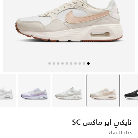
سود
أبيض
selected
ايفوري
أبيض
أ
نايكي اير ماكس SC
حذاء للنساء