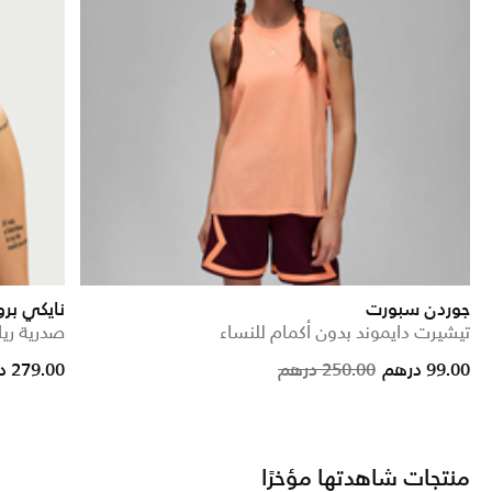
جوردن سبورت
نايكي بر
تيشيرت دايموند بدون أكمام للنساء
صدرية ري
Price reduced fr
to
99.00 درهم
250.00 درهم
279.00 درهم
منتجات شاهدتها مؤخرًا