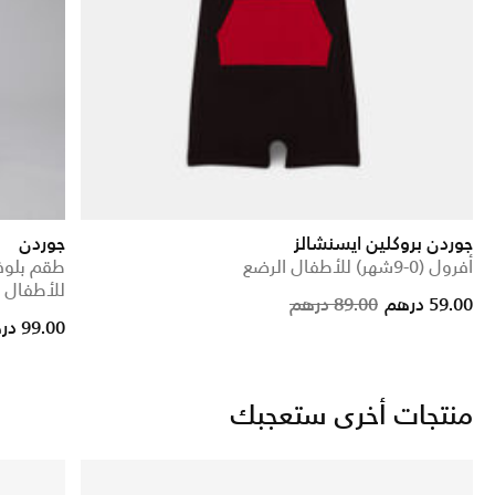
جوردن بروكلين ايسنشالز
جوردن
أفرول (0-9شهر) للأطفال الرضع
طقم بلو
للأطفال 
Price reduced
to
59.00 درهم
89.00 درهم
99.00 درهم
منتجات أخرى ستعجبك