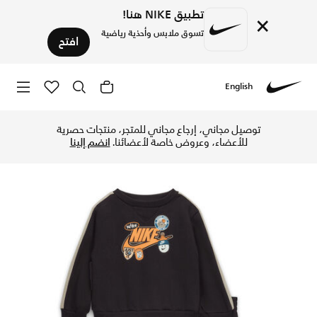
تطبيق NIKE هنا!
×
تسوق ملابس وأحذية رياضية
افتح
English
Nike
تسوق نايكي طقم بنطال فليس من قطعتين للأطفال الرضع (12-24 شهر) - أسود في الإمارات عبر موقع نايكي اونلاين، واكتشف أحدث التشكيلات والإصدارات الحصرية. احصل على توصيل وإرجاع مجاني ✓ دفع نقداً ✓ عبر تطبيق تابي ✓ وغيرها من الوسائل.
توصيل مجاني، إرجاع مجاني للمتجر، منتجات حصرية
للأعضاء، وعروض خاصة لأعضائنا.
انضم إلينا