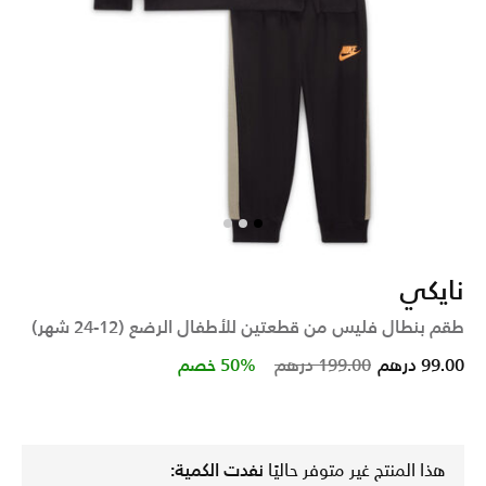
نايكي
طقم بنطال فليس من قطعتين للأطفال الرضع (12-24 شهر)
Price reduced from
to
99.00 درهم
199.00 درهم
50% خصم
هذا المنتج غير متوفر حاليًا
نفدت الكمية: