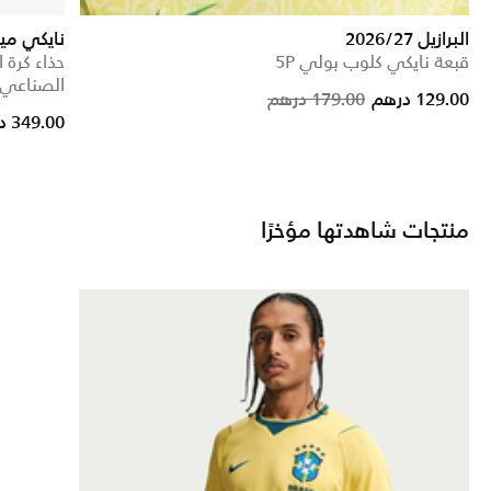
البرازيل 2026/27
نايكي ميركيو
قبعة نايكي كلوب بولي 5P
حذاء كرة
الصناعي
Price reduc
to
129.00 درهم
179.00 درهم
349.00 درهم
منتجات شاهدتها مؤخرًا