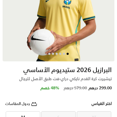
البرازيل 2026 ستيديوم الأساسي
تيشيرت كرة القدم نايكي دراي-فت طبق الأصل للرجال
Price reduced from
to
299.00 درهم
579.00 درهم
48% خصم
اختر القياس
جدول المقاسات