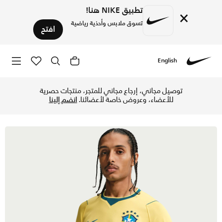
تطبيق NIKE هنا!
×
تسوق ملابس وأحذية رياضية
افتح
English
Nike
تسوق البرازيل 2026 ستيديوم الأساسي تيشيرت كرة القدم نايكي دراي-فت طبق الأصل للرجال - كاناري/لايت مينتا/جيود تيل في الإمارات عبر موقع نايكي اونلاين، واكتشف أحدث التشكيلات والإصدارات الحصرية. احصل على توصيل وإرجاع مجاني ✓ دفع نقداً ✓ عبر تطبيق تابي ✓ وغيرها من الوسائل.
توصيل مجاني، إرجاع مجاني للمتجر، منتجات حصرية
للأعضاء، وعروض خاصة لأعضائنا.
انضم إلينا