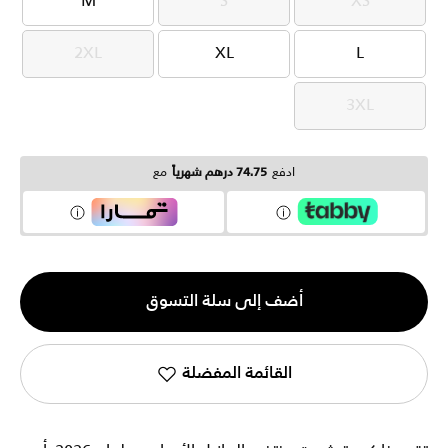
M
S
XS
M
S
XS
2XL
XL
L
2XL
XL
L
3XL
3XL
ادفع
74.75 درهم شهرياً
مع
الكمية
أضف إلى سلة التسوق
1
القائمة المفضلة