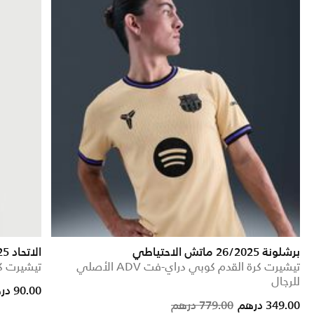
برشلونة 26/2025 ماتش الاحتياطي
الاتحاد 2024/25 ستيديوم الأساسي
تيشيرت كرة القدم كوبي دراي-فت ADV الأصلي
تيشيرت كر
للرجال
ed from
90.00 درهم
Price reduced from
to
349.00 درهم
779.00 درهم