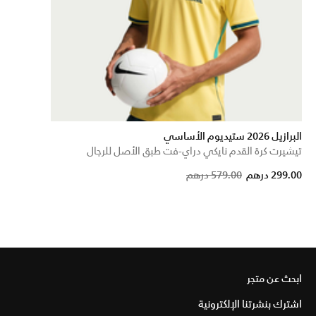
البرازيل 2026 ستيديوم الأساسي
تيشيرت كرة القدم نايكي دراي-فت طبق الأصل للرجال
Price reduced from
to
299.00 درهم
579.00 درهم
ابحث عن متجر
اشترك بنشرتنا الإلكترونية