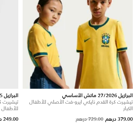
البرازيل 27/2026 ماتش الأساسي
البرازيل 2025 ستيديوم الأساسي (فريق النساء)
تيشيرت كرة القدم نايكي ايرو-فت الأصلي للأطفال
تيشيرت ك
الكبار
للأطفال ال
Price reduced from
to
379.00 درهم
729.00 درهم
249.00 درهم