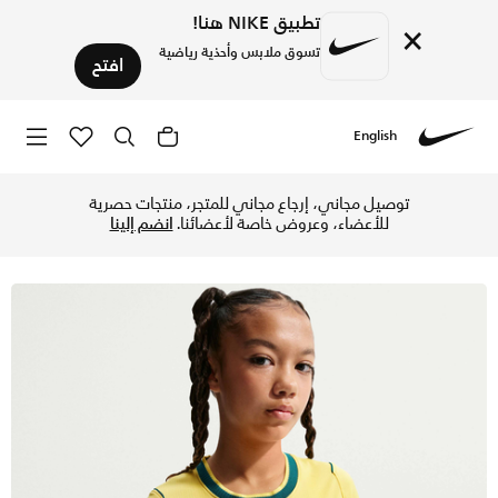
تطبيق NIKE هنا!
×
تسوق ملابس وأحذية رياضية
افتح
English
Nike
تسوق البرازيل 2026 ستيديوم الأساسي تيشيرت كرة القدم نايكي دراي-فت ريبليكا للأطفال الكبار - كاناري/لايت مينتا/جيود تيل في الإمارات عبر موقع نايكي اونلاين، واكتشف أحدث التشكيلات والإصدارات الحصرية. احصل على توصيل وإرجاع مجاني ✓ دفع نقداً ✓ عبر تطبيق تابي ✓ وغيرها من الوسائل.
توصيل مجاني، إرجاع مجاني للمتجر، منتجات حصرية
للأعضاء، وعروض خاصة لأعضائنا.
انضم إلينا