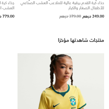
حذاء كرة القدم برقبة عالية للملاعب العشب الصناعي
جذاء كرة
للأطفال الصغار والكبار
العشب الط
Price reduced from
to
249.00 درهم
379.00 درهم
779.00 درهم
منتجات شاهدتها مؤخرًا