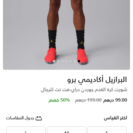
البرازيل أكاديمي برو
شورت كرة القدم جوردن دراي-فت نت للرجال
Price reduced from
to
99.00 درهم
199.00 درهم
50% خصم
اختر القياس
جدول المقاسات