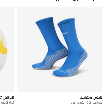
نايكي سترايك
البرازيل 2026/27
جوارب كرة القدم كرو
كرة نايك