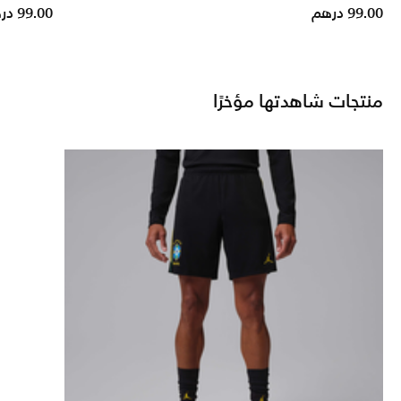
Price reduced from
to
99.00 درهم
99.00 درهم
منتجات شاهدتها مؤخرًا