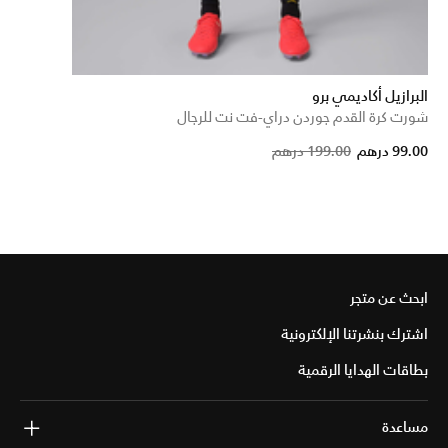
البرازيل أكاديمي برو
شورت كرة القدم جوردن دراي-فت نت للرجال
Price reduced fro
to
99.00 درهم
199.00 درهم
ابحث عن متجر
اشترك بنشرتنا الإلكترونية
بطاقات الهدايا الرقمية
مساعدة