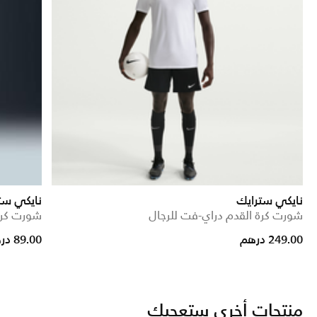
نايكي سترايك
نايكي ست
شورت كرة القدم دراي-فت للرجال
شورت كرة
e reduced from
to
249.00 درهم
89.00 درهم
منتجات أخرى ستعجبك