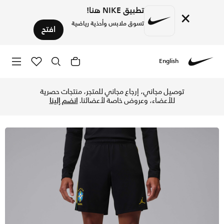
تطبيق NIKE هنا!
×
تسوق ملابس وأحذية رياضية
افتح
English
Nike
تسوق البرازيل أكاديمي برو شورت كرة القدم جوردن دراي-فت نت للرجال - أسود/ييلو بالس/لايت مينتا/إنفراريد 23 في الإمارات عبر موقع نايكي اونلاين، واكتشف أحدث ال
توصيل مجاني، إرجاع مجاني للمتجر، منتجات حصرية
للأعضاء، وعروض خاصة لأعضائنا.
انضم إلينا