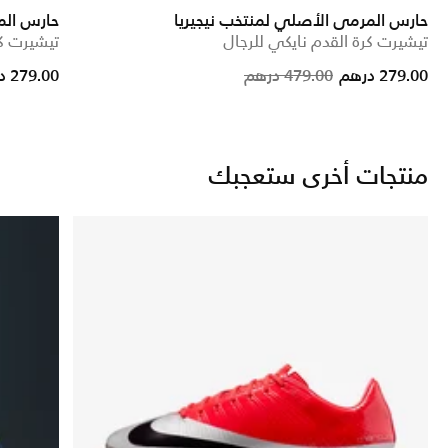
حارس المرمى الأصلي لمنتخب نيجيريا
حارس الم
تيشيرت كرة القدم نايكي للرجال
تيشيرت كر
ced from
Price reduced from
to
279.00 درهم
479.00 درهم
279.00 درهم
منتجات أخرى ستعجبك