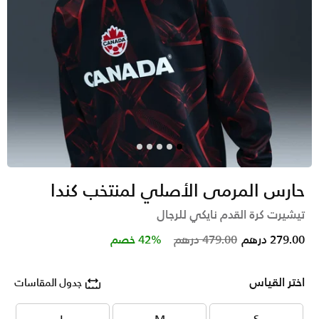
حارس المرمى الأصلي لمنتخب كندا
تيشيرت كرة القدم نايكي للرجال
Price reduced from
to
279.00 درهم
479.00 درهم
42% خصم
اختر القياس
جدول المقاسات