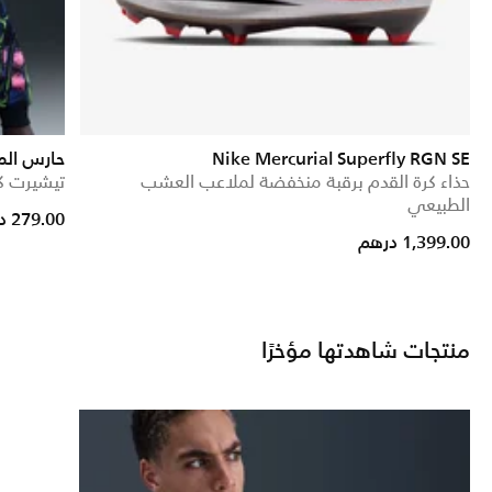
Nike Mercurial Superfly RGN SE
حارس الم
حذاء كرة القدم برقبة منخفضة لملاعب العشب
تيشيرت كر
الطبيعي
ced from
279.00 درهم
1,399.00 درهم
منتجات شاهدتها مؤخرًا