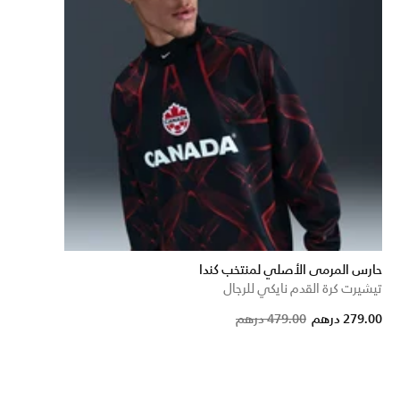
حارس المرمى الأصلي لمنتخب كندا
تيشيرت كرة القدم نايكي للرجال
Price reduce
to
279.00 درهم
479.00 درهم