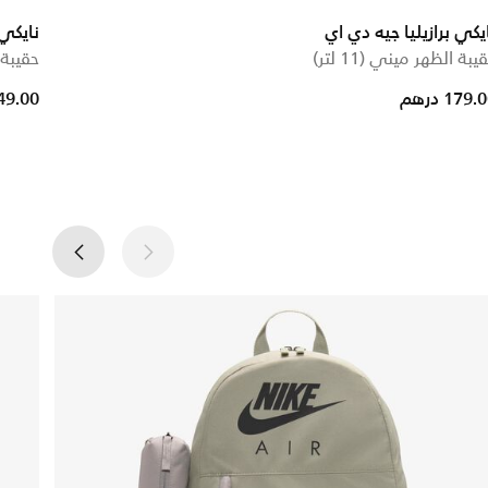
يكي برازيليا جيه دي اي
نايكي
يبة الظهر ميني (11 لتر)
حقيبة
179. درهم
249.00 در