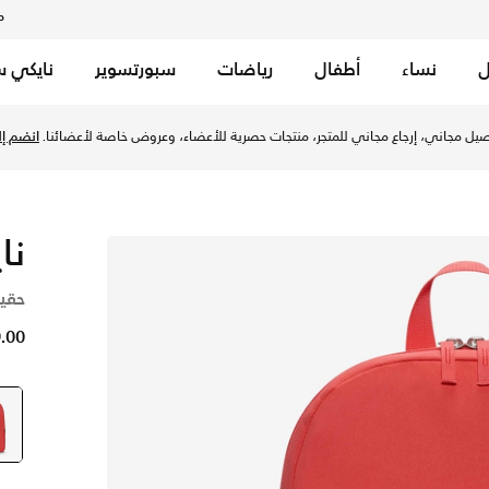
م
ل
نساء
أطفال
رياضات
سبورتسوير
نايكي س
يل مجاني، إرجاع مجاني للمتجر، منتجات حصرية للأعضاء، وعروض خاصة لأعضائنا.
انضم إلي
نا
حقيبة
69.00 