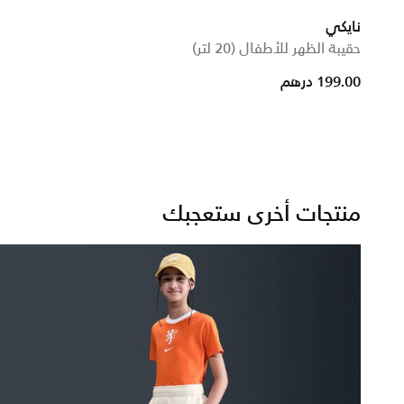
نايكي
حقيبة الظهر للأطفال (20 لتر)
199.00 درهم
منتجات أخرى ستعجبك