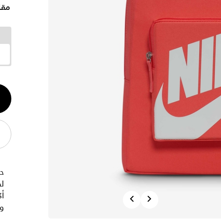
مقا
الكم
1
حق
ل
أك
Previous
Next
وآ