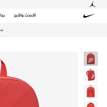
الأحدث والأبرز
رجا
Nike
تسوق نايكي كلاسيك حقيبة الظهر للأطفال (16 لتر) - ماجيك إمبر/ماجيك إمبر/ساميت وايت في الإمارات عبر موقع نايكي اونلاين، واكتشف أحدث التشكيلات والإصدارات الحصرية. احصل على توصيل وإرجاع مجاني ✓ دفع نقداً ✓ عبر تطبيق تابي ✓ وغيرها من الوسائل.
توص