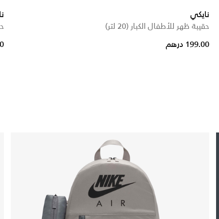
نايكي
نا
حقيبة ظهر للأطفال الكبار (20 لتر)
حق
199.00 درهم
00