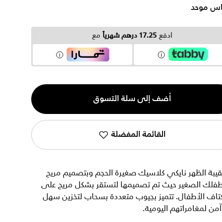
س موحد
ادفع
17.25 درهم شهرياً
مع
ية
أضف إلى سلة التسوق
القائمة المفضلة
يبة الظهر نايكي كلاسيك صغيرة الحجم وبتصميم مريح
طفلك الصغير حيث تم تصميمها لتستقر بشكل مريح على
تاف الأطفال. تتميز بجيوب متعددة بسحاب لتخزين سهل
من لمغامراتهم اليومية.