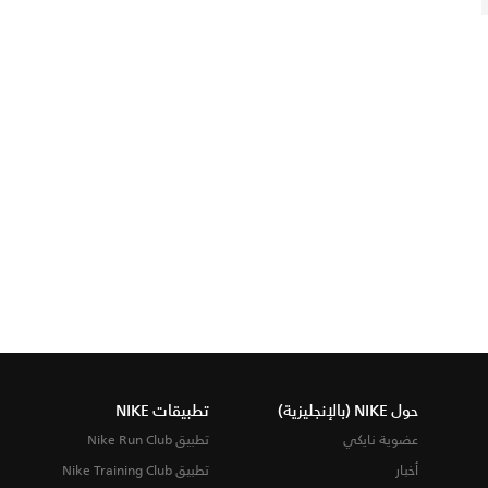
حول NIKE (بالإنجليزية)
تطبيقات NIKE
عضوية نايكي
تطبيق Nike Run Club
أخبار
تطبيق Nike Training Club