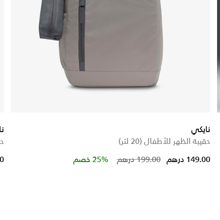
نايكي
نا
حقيبة الظهر للأطفال (20 لتر)
حق
Price reduced fro
to
149.00 درهم
199.00 درهم
25% خصم
00