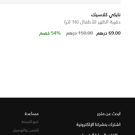
نايكي كلاسيك
حقيبة الظهر للأطفال (16 لتر)
Price reduced from
to
69.00 درهم
150.00 درهم
54% خصم
ابحث عن متجر
مساعدة
تتبع الشحنة
اشترك بنشرتنا الإلكترونية
الشحن والتوصيل