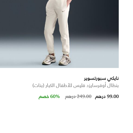
نايكي سبورتسوير
بنطال أوفرسايزد فليس للأطفال الكبار (بنات)
m
Price reduced from
to
99.00 درهم
249.00 درهم
60% خصم