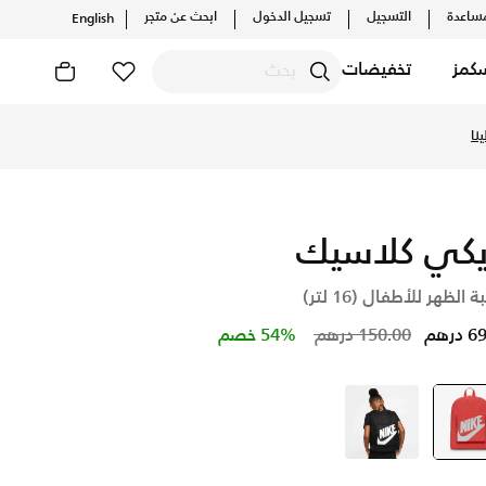
ساعدة
التسجيل
تسجيل الدخول
ابحث عن متجر
English
كمز
تخفيضات
نا
يكي كلاسيك
 الظهر للأطفال (16 لتر)
Price reduced from
to
درهم
150.00 درهم
54% خصم
برتقالي
selected
أسود