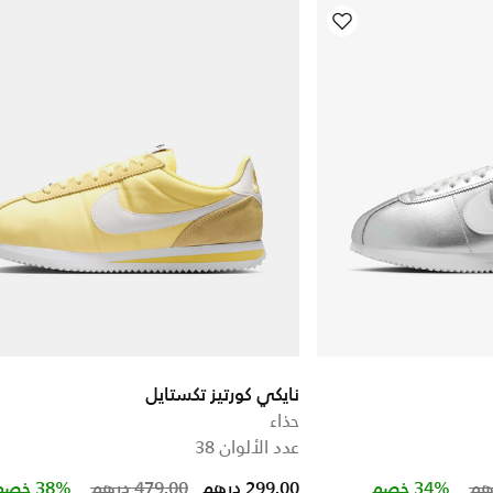
نايكي كورتيز تكستايل
حذاء
عدد الألوان 38
Price reduced from
to
Price red
to
34% خصم
299.00 درهم
479.00 درهم
38% خصم