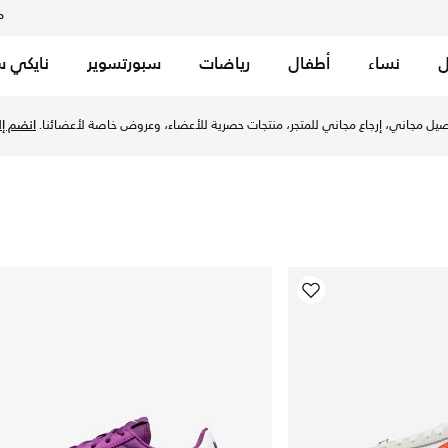
م
ل
نساء
أطفال
رياضات
سبورتسوير
نايكي س
 احصل على أحدث الألوان لهذا الحذاء المميز وعزز من أناقتك. ✓ تو
يل مجاني، إرجاع مجاني للمتجر، منتجات حصرية للأعضاء، وعروض خاصة لأعضائنا.
انضم إلي