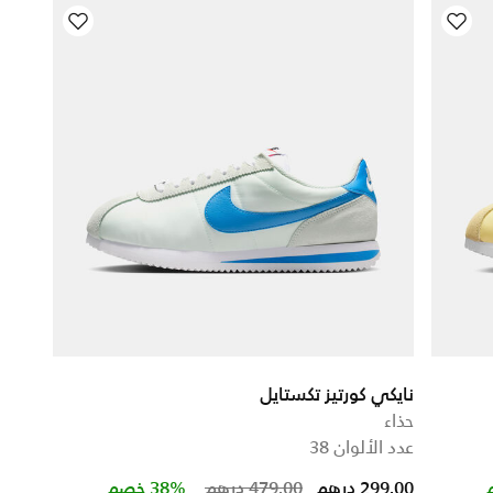
نايكي كورتيز تكستايل
حذاء
عدد الألوان 38
Price reduced from
to
299.00 درهم
479.00 درهم
38% خصم