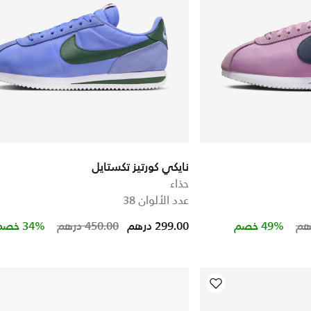
نايكي كورتيز تكستايل
حذاء
عدد الألوان 38
Price reduced from
to
Price red
to
49% خصم
299.00 درهم
450.00 درهم
34% خصم