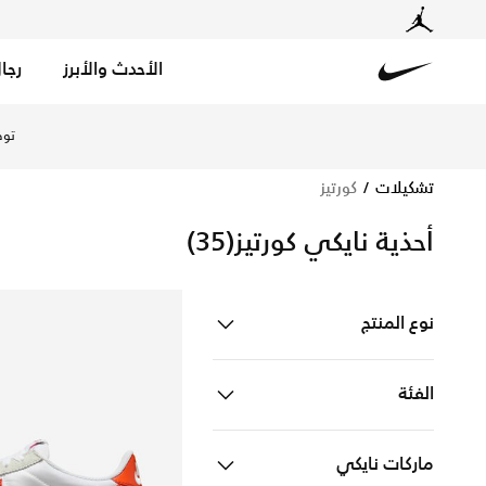
الأحدث والأبرز
رجا
Nike
تسوق نايكي كورتيز أونلاين على الموقع الرسمي في الإمارات.
توص
تشكيلات
كورتيز
أحذية نايكي كورتيز
(35)
نوع المنتج
احذية
Refine by نوع المنتج: احذية
الفئة
للاطفال
Refine by الفئة: للاطفال
ماركات نايكي
للرجال