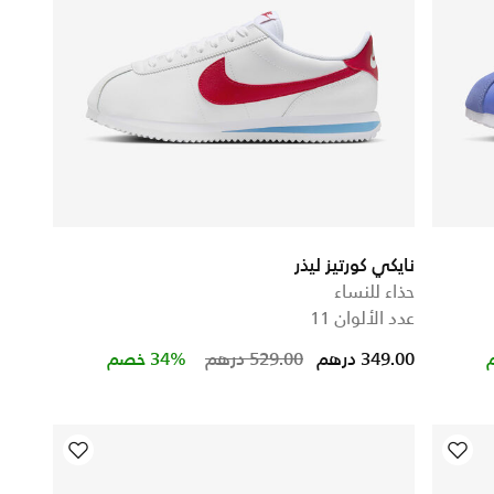
نايكي كورتيز ليذر
حذاء للنساء
عدد الألوان 11
Price reduced from
to
349.00 درهم
529.00 درهم
34% خصم