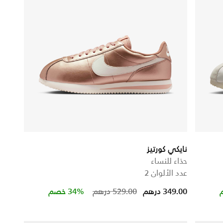
نايكي كورتيز
حذاء للنساء
عدد الألوان 2
Price reduced from
to
349.00 درهم
529.00 درهم
34% خصم