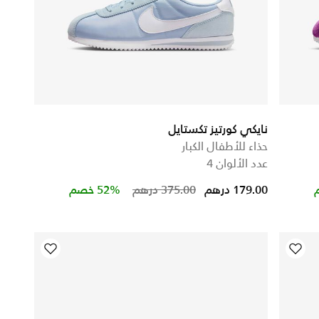
نايكي كورتيز تكستايل
حذاء للأطفال الكبار
عدد الألوان 4
Price reduced from
to
179.00 درهم
375.00 درهم
52% خصم