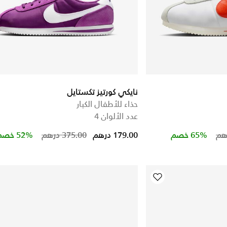
نايكي كورتيز تكستايل
حذاء للأطفال الكبار
عدد الألوان 4
Price reduced from
to
Price red
to
65% خصم
179.00 درهم
375.00 درهم
52% خصم