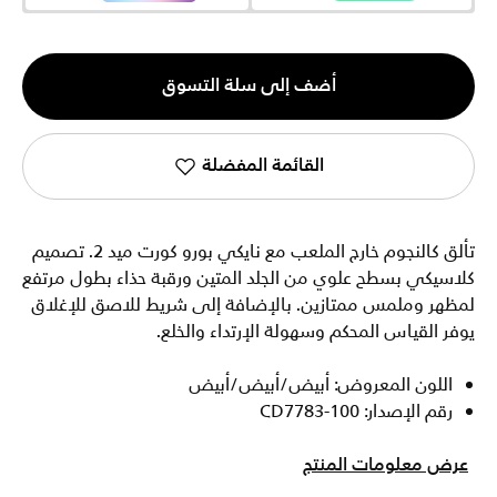
الكمية
أضف إلى سلة التسوق
1
القائمة المفضلة
تألق كالنجوم خارج الملعب مع نايكي بورو كورت ميد 2. تصميم
كلاسيكي بسطح علوي من الجلد المتين ورقبة حذاء بطول مرتفع
لمظهر وملمس ممتازين. بالإضافة إلى شريط للاصق للإغلاق
يوفر القياس المحكم وسهولة الإرتداء والخلع.
اللون المعروض: أبيض/أبيض/أبيض
رقم الإصدار: CD7783-100
عرض معلومات المنتج