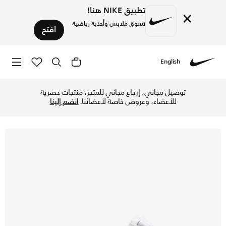
تطبيق NIKE هنا!
×
تسوق ملابس وأحذية رياضية
افتح
English
Nike
تسوق نايكي كورت بورو ميد 2 حذاء للأطفال الصغار - أبيض/أبيض/أبيض في الإمارات عبر موقع نايكي اونلاين، واكتشف أحدث التشكيلات والإصدارات الحصرية. احصل على توصيل وإرجاع مجاني ✓ دفع نقداً ✓ عبر تطبيق تابي ✓ وغيرها من الوسائل.
توصيل مجاني، إرجاع مجاني للمتجر، منتجات حصرية
للأعضاء، وعروض خاصة لأعضائنا.
انضم إلينا