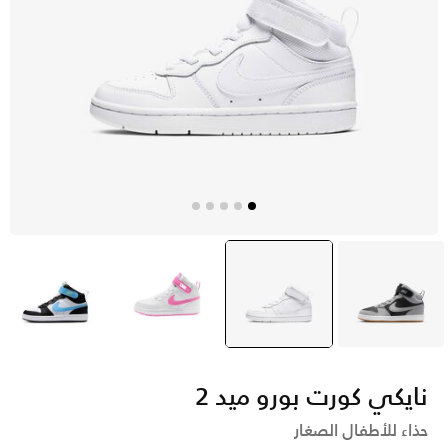
رمادي
أبيض
selected
أبيض
أبيض
نايكي كورت بورو ميد 2
حذاء للأطفال الصغار