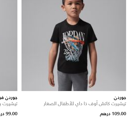
جوردن
جوردن فر
تيشيرت كاتش أوف ذا داي للأطفال الصغار
تيشيرت بي
educed from
109.00 درهم
99.00 درهم