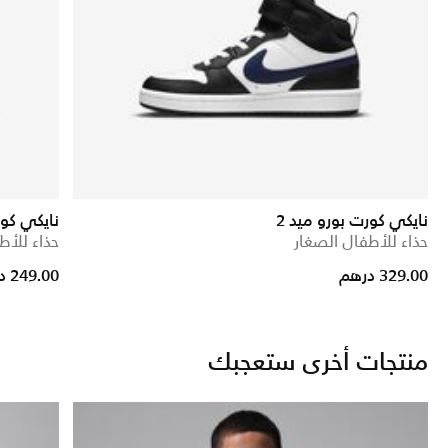
نايكي كورت بورو ميد 2
نايكي كو
حذاء للأطفال الصغار
حذاء للأط
329.00 درهم
249.00 درهم
منتجات أخرى ستعجبك