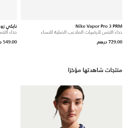
Nike Vapor Pro 3 PRM
نايكي زووم GP تشالينج 
حذاء التنس لأرضيات الملاعب الصلبة للنساء
حذاء التن
reduced from
o
729.00 درهم
549.00 درهم
منتجات شاهدتها مؤخرًا