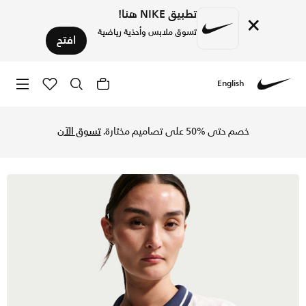
تطبيق NIKE هنا!
×
تسوق ملابس وأحذية رياضية
افتح
English
Nike
تسوق نايكي كورت كوليكشن تيشيرت بولو تنس دراي-فت كروبد للنس
خصم حتى %50 على تصاميم مختارة.
تسوق الآن