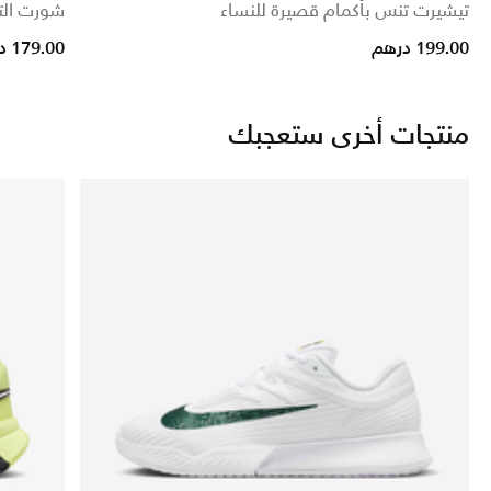
تيشيرت تنس بأكمام قصيرة للنساء
شورت الت
uced from
199.00 درهم
179.00 درهم
منتجات أخرى ستعجبك