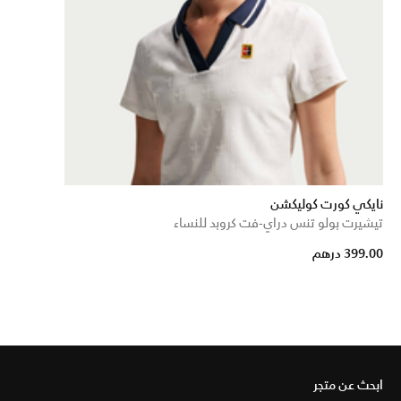
نايكي كورت كوليكشن
تيشيرت بولو تنس دراي-فت كروبد للنساء
399.00 درهم
ابحث عن متجر