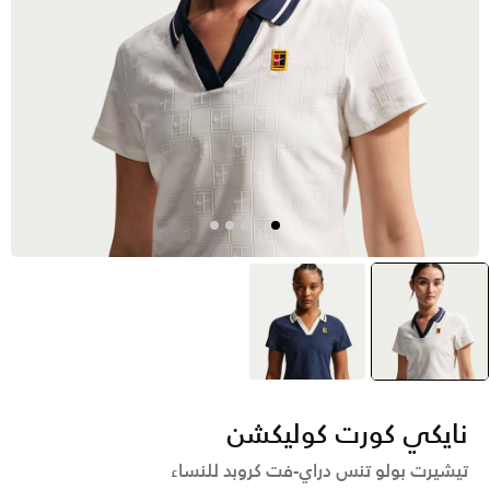
أبيض
selected
أزرق
نايكي كورت كوليكشن
تيشيرت بولو تنس دراي-فت كروبد للنساء