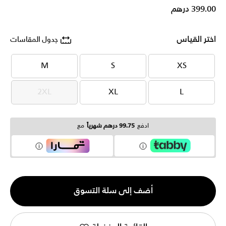
399.00 درهم
اختر القياس
جدول المقاسات
M
S
XS
M
S
XS
2XL
XL
L
2XL
XL
L
ادفع
99.75 درهم شهرياً
مع
الكمية
أضف إلى سلة التسوق
1