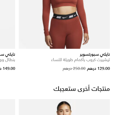
نايكي سبورتسوير
نايكي سب
تيشيرت كروب بأكمام طويلة للنساء
بنطال وو
e reduced from
to
Price reduced fro
to
129.00 درهم
250.00 درهم
149.00 درهم
منتجات أخرى ستعجبك