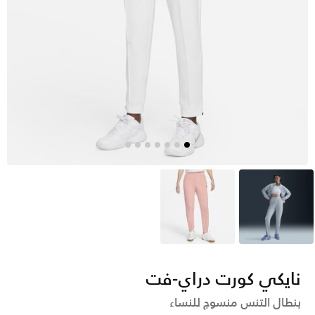
أزرق
خوخي
نايكي كورت دراي-فت
بنطال التنس منسوج للنساء