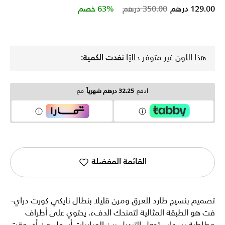
Price reduced from
to
129.00 درهم
350.00 درهم
63% خصم
هذا اللون غير متوفر حاليًا
نفدت الكمية:
ادفع
32.25 درهم شهرياً
مع
القائمة المفضلة
تصميم بنسيج طارد للعرق ومرن قليلا بنطال نايكي كورت دراي-
فت هو الطبقة المثالية لتمنحك الدفء. يحتوي على أطراف