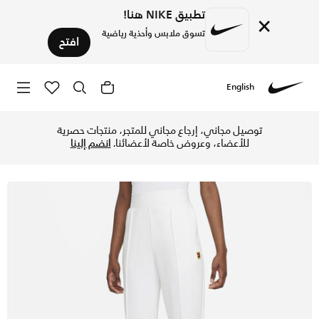
تطبيق NIKE هنا!
×
تسوق ملابس وأحذية رياضية
افتح
English
Nike
تسوق نايكي كورت دراي-فت بنطال التنس منسوج للنساء - أبيض في
توصيل مجاني، إرجاع مجاني للمتجر، منتجات حصرية
للأعضاء، وعروض خاصة لأعضائنا.
انضم إلينا