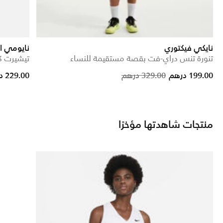
نايكي فيكتوري
نايومي ا
تنورة تنس دراي-فت بقصة مستقيمة للنساء
تيشيرت ك
rice reduced from
to
Price reduced from
to
199.00 درهم
329.00 درهم
229.00 درهم
منتجات شاهدتها مؤخرًا