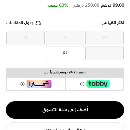
Price reduced from
to
99.00 درهم
250.00 درهم
60% خصم
اختر القياس
جدول المقاسات
M
S
XS
M
S
XS
XL
L
XL
L
ادفع
24.75 درهم شهرياً
مع
الكمية
أضف إلى سلة التسوق
1