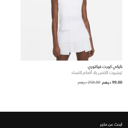
نايكي كورت فيكتوري
تيشيرت التنس بلا أكمام للنساء
Price r
to
99.00 درهم
250.00 درهم
ابحث عن متجر