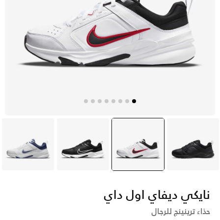
أسود
أبيض
selected
أسود
أبيض
نايكي ديفاي اول داي
حذاء ترينينج للرجال