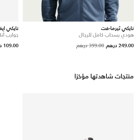
نايكي ثيرما-فت
نايكي اي
هودي بسحاب كامل للرجال
جوارب أنكل (3 أ
Price reduc
to
249.00 درهم
399.00 درهم
109.00 درهم
منتجات شاهدتها مؤخرًا