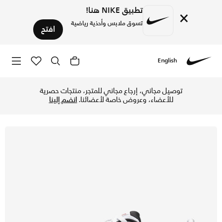
تطبيق NIKE هنا!
×
تسوق ملابس وأحذية رياضية
افتح
English
Nike
تسوق نايكي ديفاي اول داي حذاء ترينينج للرجال - أبيض/يونيفيرس
توصيل مجاني، إرجاع مجاني للمتجر، منتجات حصرية
للأعضاء، وعروض خاصة لأعضائنا.
انضم إلينا