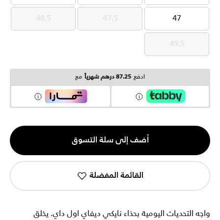
48.5
47.5
47
48.5
47.5
47
49.5
49.5
ادفع
87.25 درهم شهرياً
مع
الكمية
أضف إلى سلة التسوق
1
القائمة المفضلة
واجه التحديات اليومية بحذاء نايكي ديفاي اول داي. يخلق