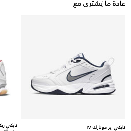
عادة ما يُشترى مع
نايكي ريكس 8 
نايكي اير مونارك IV