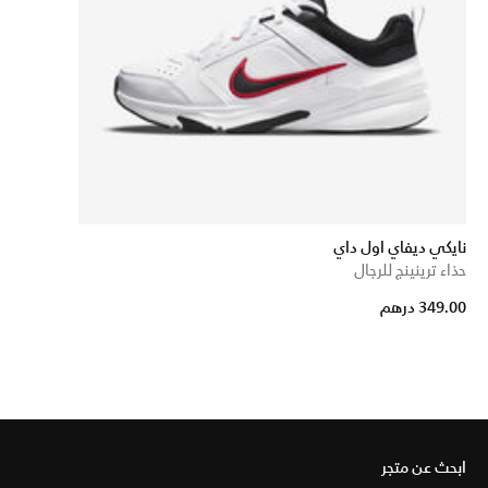
نايكي ديفاي اول داي
حذاء ترينينج للرجال
349.00 درهم
ابحث عن متجر