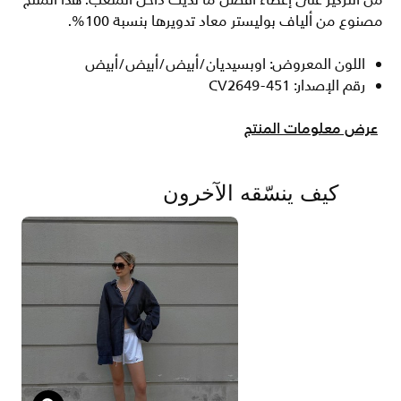
من التركيز على إعطاء أفضل ما لديك داخل الملعب. هذا المنتج
مصنوع من ألياف بوليستر معاد تدويرها بنسبة 100%.
اللون المعروض: اوبسيديان/أبيض/أبيض/أبيض
رقم الإصدار: CV2649-451
عرض معلومات المنتج