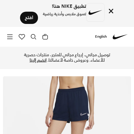
تطبيق NIKE هنا!
×
تسوق ملابس وأحذية رياضية
افتح
English
Nike
تسوق نايكي دراي-فت اكاديمي شورت كرة القدم نت للنساء - اوبس
توصيل مجاني، إرجاع مجاني للمتجر، منتجات حصرية
للأعضاء، وعروض خاصة لأعضائنا.
انضم إلينا