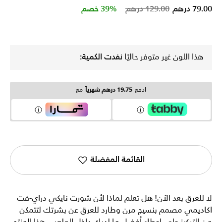
Price reduced from
to
79.00 درهم
129.00 درهم
39% خصم
هذا اللون غير متوفر حاليًا
نفدت الكمية:
ادفع
19.75 درهم شهرياً
مع
القائمة المفضلة
لا للعرق بعد الآن! هل تعلم لماذا لأن شورت نايكي دراي-فت
اكاديمي مصمم بنسيج مرن وطارد للعرق عن بشرتك لتتمكن